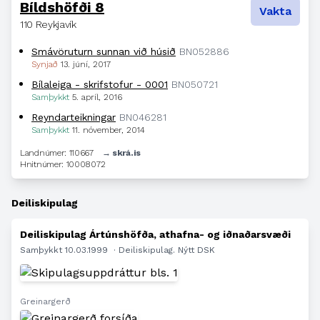
Bíldshöfði 8
Vakta
110 Reykjavík
Smávöruturn sunnan við húsið
BN052886
Synjað
13. júní, 2017
Bílaleiga - skrifstofur - 0001
BN050721
Samþykkt
5. apríl, 2016
Reyndarteikningar
BN046281
Samþykkt
11. nóvember, 2014
Landnúmer: 110667
→ skrá.is
Hnitnúmer: 10008072
Deiliskipulag
Deiliskipulag Ártúnshöfða, athafna- og iðnaðarsvæði
Samþykkt 10.03.1999
· Deiliskipulag. Nýtt DSK
Greinargerð