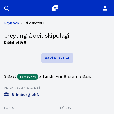
Planitor
Reykjavík
/
Bíldshöfði 8
breyting á deiliskipulagi
Bíldshöfði 8
Vakta S7154
Síðast
á fundi fyrir 8 árum síðan.
Samþykkt
AÐILAR SEM VÍSAÐ ER Í
Brimborg ehf.
FUNDUR
BÓKUN