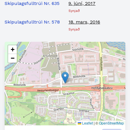
Skipulagsfulltrúi Nr. 635
9. júní, 2017
Synjað
Skipulagsfulltrúi Nr. 578
18. mars, 2016
Synjað
+
−
Leaflet
|
©
OpenStreetMap