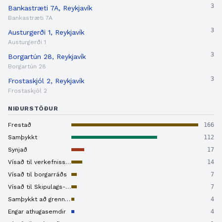
3
Bankastræti 7A, Reykjavík
Bankastræti 7A
3
Austurgerði 1, Reykjavík
Austurgerði 1
3
Borgartún 28, Reykjavík
Borgartún 28
3
Frostaskjól 2, Reykjavík
Frostaskjól 2
NIÐURSTÖÐUR
Frestað
166
Samþykkt
112
Synjað
17
Vísað til verkefnisstjóra
14
Vísað til borgarráðs
7
Vísað til Skipulags- og samgönguráðs
7
Samþykkt að grenndarkynna
4
Engar athugasemdir
4