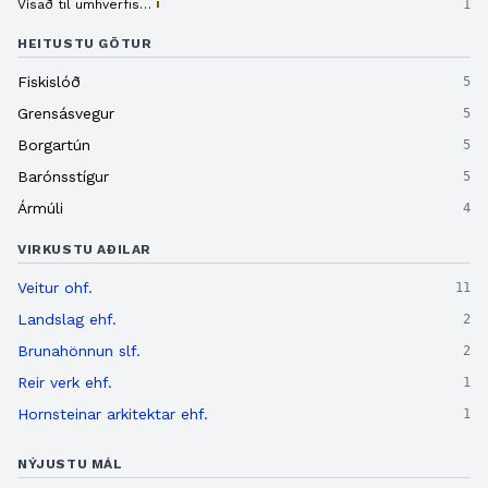
Vísað til umhverfis- og skipulagssviðs
1
HEITUSTU GÖTUR
Fiskislóð
5
Grensásvegur
5
Borgartún
5
Barónsstígur
5
Ármúli
4
VIRKUSTU AÐILAR
Veitur ohf.
11
Landslag ehf.
2
Brunahönnun slf.
2
Reir verk ehf.
1
Hornsteinar arkitektar ehf.
1
NÝJUSTU MÁL