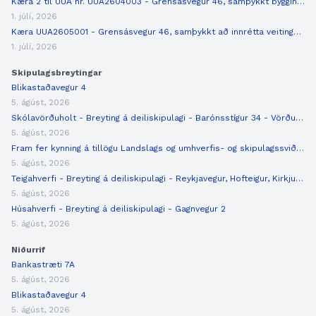
Kæra 2 til ÚUA nr. UUA2604003 - Grensásvegur 46, samþykkt byggingaráform, umsögn
1. júlí, 2026
Kæra UUA2605001 - Grensásvegur 46, samþykkt að innrétta veitingastað, kæra og umsögn
1. júlí, 2026
Skipulagsbreytingar
Blikastaðavegur 4
5. ágúst, 2026
Skólavörðuholt - Breyting á deiliskipulagi - Barónsstígur 34 - Vörðuskóli
5. ágúst, 2026
Fram fer kynning á tillögu Landslags og umhverfis- og skipulagssviðs um breytingu á deiliskipulagi Elliðaárdals vegna Ár...
5. ágúst, 2026
Teigahverfi - Breyting á deiliskipulagi - Reykjavegur, Hofteigur, Kirkjuteigur
5. ágúst, 2026
Húsahverfi - Breyting á deiliskipulagi - Gagnvegur 2
5. ágúst, 2026
Niðurrif
Bankastræti 7A
5. ágúst, 2026
Blikastaðavegur 4
5. ágúst, 2026