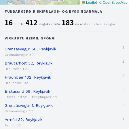
Leaflet
|
©
OpenStreetMap
FUNDARGERÐIR SKIPULAGS- OG BYGGINGARMÁLA
16
412
183
·
·
fundir
dagskrárliðir
ný mál
síðustu 60 dagar
VIRKUSTU HEIMILISFÖNG
4
Grensásvegur 50, Reykjavík
Grensásvegur 50
4
Brautarholt 32, Reykjavík
Brautarholt 32
3
Hraunbær 102, Reykjavík
Hraunbær 102
3
Efstasund 59, Reykjavík
Efstasund 59 – breytingaerindi
3
Grensásvegur 1, Reykjavík
Grensásvegur 1C
3
Ármúli 32, Reykjavík
Ármúli 32