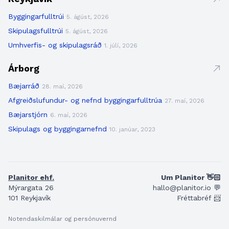
Byggingarfulltrúi
5. ágúst, 2026
Skipulagsfulltrúi
5. ágúst, 2026
Umhverfis- og skipulagsráð
1. júlí, 2026
Árborg
Bæjarráð
28. maí, 2026
Afgreiðslufundur- og nefnd byggingarfulltrúa
27. maí, 2026
Bæjarstjórn
6. maí, 2026
Skipulags og byggingarnefnd
10. janúar, 2023
Planitor ehf.
Um Planitor 👋🏻
Mýrargata 26
hallo@planitor.io 💬
101 Reykjavík
Fréttabréf 📨
Notendaskilmálar og persónuvernd