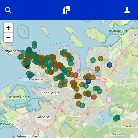
Planitor
+
−