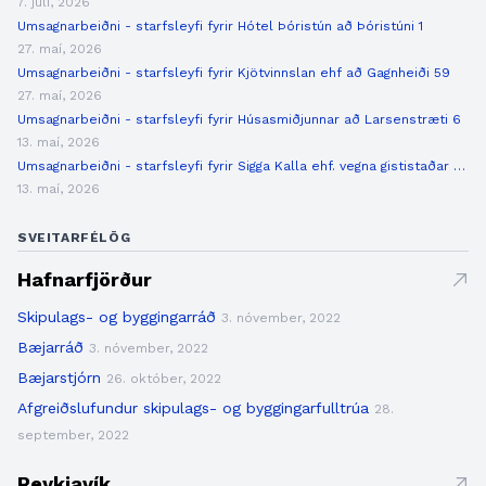
7. júlí, 2026
Umsagnarbeiðni - starfsleyfi fyrir Hótel Þóristún að Þóristúni 1
27. maí, 2026
Umsagnarbeiðni - starfsleyfi fyrir Kjötvinnslan ehf að Gagnheiði 59
27. maí, 2026
Umsagnarbeiðni - starfsleyfi fyrir Húsasmiðjunnar að Larsenstræti 6
13. maí, 2026
Umsagnarbeiðni - starfsleyfi fyrir Sigga Kalla ehf. vegna gististaðar að Smáratúni 1
13. maí, 2026
SVEITARFÉLÖG
Hafnarfjörður
Skipulags- og byggingarráð
3. nóvember, 2022
Bæjarráð
3. nóvember, 2022
Bæjarstjórn
26. október, 2022
Afgreiðslufundur skipulags- og byggingarfulltrúa
28.
september, 2022
Reykjavík