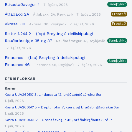
Blikastaðavegur 4
Samþykkt
7. ágúst, 2026
Álfabakki 2A
Frestað
Álfabakki 2A, Reykjavík · 7. ágúst, 2026
Akrasel 30
Frestað
Akrasel 30, Reykjavík · 7. ágúst, 2026
Reitur 1.244.2 - (fsp) Breyting á deiliskipulagi -
Rauðarárstígur 35 og 37
Samþykkt
Rauðarárstígur 37, Reykjavík
· 7. ágúst, 2026
Einarsnes - (fsp) Breyting á deiliskipulagi -
Samþykkt
Einarsnes 46
Einarsnes 46, Reykjavík · 7. ágúst, 2026
EFNISFLOKKAR
Kærur
Kæra UUA2605013, Lindargata 12, bráðabirgðaúrskurður
1. júlí, 2026
Kæra UUA2605018 - Depluhólar 7, kæra og bráðabirgðaúrskurður
1. júlí, 2026
Kæra UUA2604002 - Grensásvegur 46, bráðabirgðaúrskurður
1. júlí, 2026