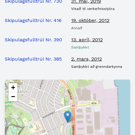
Skipulagsfulltrúi Nr. 730
31. maí, 2019
Vísað til verkefnisstjóra
Skipulagsfulltrúi Nr. 416
19. október, 2012
Annað
Skipulagsfulltrúi Nr. 390
13. apríl, 2012
Samþykkt
Skipulagsfulltrúi Nr. 385
2. mars, 2012
Samþykkt að grenndarkynna
+
−