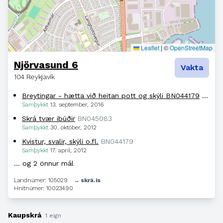
Leaflet
|
©
OpenStreetMap
Njörvasund 6
Vakta
104 Reykjavík
Breytingar - hætta við heitan pott og skýli BN044179
BN051
Samþykkt
13. september, 2016
Skrá tvær ibúðir
BN045083
Samþykkt
30. október, 2012
Kvistur, svalir, skýli o.fl.
BN044179
Samþykkt
17. apríl, 2012
… og 2 önnur mál
Landnúmer: 105029
→ skrá.is
Hnitnúmer: 10023490
Kaupskrá
1 eign