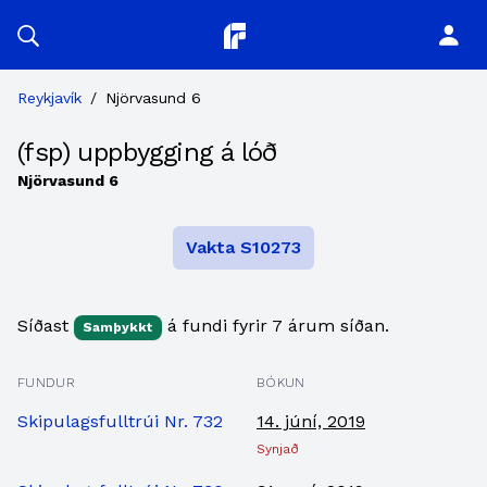
Planitor
Reykjavík
/
Njörvasund 6
(fsp) uppbygging á lóð
Njörvasund 6
Vakta S10273
Síðast
á fundi fyrir 7 árum síðan.
Samþykkt
FUNDUR
BÓKUN
Skipulagsfulltrúi Nr. 732
14. júní, 2019
Synjað