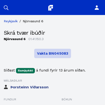
Planitor
Reykjavík
/
Njörvasund 6
Skrá tvær ibúðir
Njörvasund 6
01.41.150.3
Vakta BN045083
Síðast
á fundi fyrir 13 árum síðan.
Samþykkt
MÁLSAÐILAR
Þorsteinn Viðarsson
FUNDUR
BÓKUN