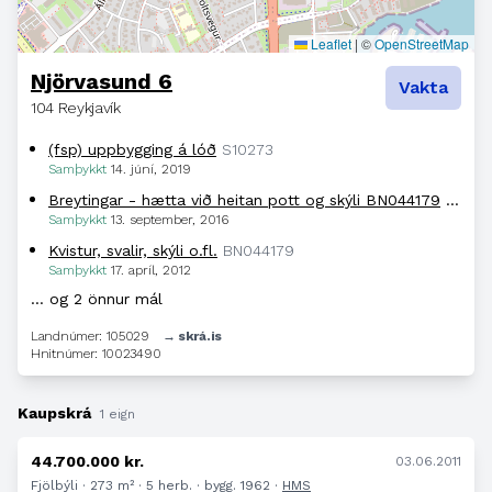
Leaflet
|
©
OpenStreetMap
Njörvasund 6
Vakta
104 Reykjavík
(fsp) uppbygging á lóð
S10273
Samþykkt
14. júní, 2019
Breytingar - hætta við heitan pott og skýli BN044179
BN051
Samþykkt
13. september, 2016
Kvistur, svalir, skýli o.fl.
BN044179
Samþykkt
17. apríl, 2012
… og 2 önnur mál
Landnúmer: 105029
→ skrá.is
Hnitnúmer: 10023490
Kaupskrá
1 eign
44.700.000 kr.
03.06.2011
Fjölbýli · 273 m² · 5 herb. · bygg. 1962 ·
HMS