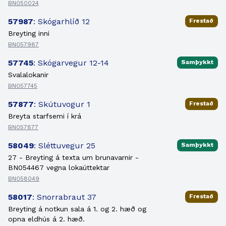
BN050024
57987
: Skógarhlíð 12
Frestað
Breyting inni
BN057987
57745
: Skógarvegur 12-14
Samþykkt
Svalalokanir
BN057745
57877
: Skútuvogur 1
Frestað
Breyta starfsemi í krá
BN057877
58049
: Sléttuvegur 25
Samþykkt
27 - Breyting á texta um brunavarnir -
BN054467 vegna lokaúttektar
BN058049
58017
: Snorrabraut 37
Frestað
Breyting á notkun sala á 1. og 2. hæð og
opna eldhús á 2. hæð.