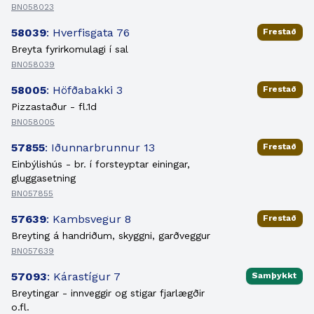
BN058023
58039
: Hverfisgata 76
Frestað
Breyta fyrirkomulagi í sal
BN058039
58005
: Höfðabakki 3
Frestað
Pizzastaður - fl.1d
BN058005
57855
: Iðunnarbrunnur 13
Frestað
Einbýlishús - br. í forsteyptar einingar,
gluggasetning
BN057855
57639
: Kambsvegur 8
Frestað
Breyting á handriðum, skyggni, garðveggur
BN057639
57093
: Kárastígur 7
Samþykkt
Breytingar - innveggir og stigar fjarlægðir
o.fl.