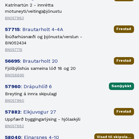
Katrínartún 2 - innrétta
mötuneyti/veitingaþjónustu
BN057963
57715
: Brautarholt 4-4A
Frestað
Íbúðarhúsnæði og þjónusta/verslun -
BN052434
BN057715
56695
: Brautarholt 20
Frestað
Fjölbýlishús sameina lóð 18 og 20
BN056695
57960
: Drápuhlíð 6
Samþykkt
Breyting á innra skipulagi
BN057960
57882
: Eikjuvogur 27
Frestað
Uppfærð byggingarlýsing - hjólaskýli
BN057882
58040
: Einarsnes 4-10
Vísað til skipulagsfulltrúa