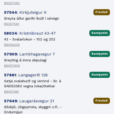
BN057093
57544
: Kirkjuteigur 9
Frestað
Breyta áður gerðri íbúð í séreign
BN057544
58034
: Kristnibraut 43-47
Samþykkt
43 - Svalarlokun - 102 og 202
BN058034
57909
: Lambhagavegur 7
Samþykkt
Breyting á innra skipulagi
BN057909
57881
: Langagerði 128
Samþykkt
Setja svalahurð og verönd - Br. á
BN053383 vegna lokaúttektar
BN057881
57649
: Laugarásvegur 21
Frestað
Bílskýli, útigeymsla, skyggni o.fl. -
Endurnýjun