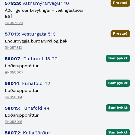
57829
: Vatnsmýrarvegur 10
Frestað
Áður gerðar breytingar - veitingastaður
BSÍ
BN057829
57813
: Vesturgata 51C
Frestað
Endurbyggja burðarvirki og þak
BN057813
58007
: Dalbraut 18-20
Samþykkt
Lóðaruppdráttur
BN058007
58014
: Funafold 42
Samþykkt
Lóðaruppdráttur
BN058014
58015
: Funafold 44
Samþykkt
Lóðaruppdráttur
BN058015
58072
: Kollafjörður
Samþykkt