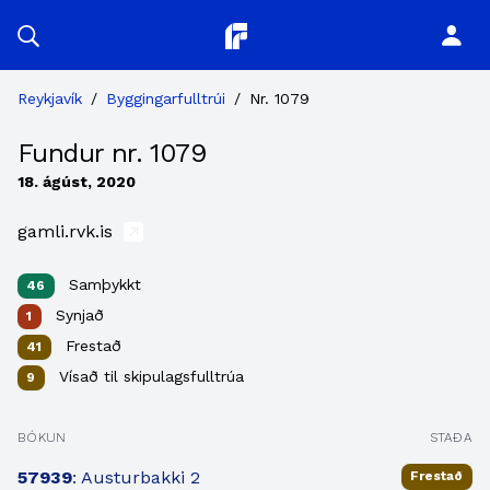
Planitor
Reykjavík
/
Byggingarfulltrúi
/
Nr. 1079
Fundur nr. 1079
18. ágúst, 2020
gamli.rvk.is
Samþykkt
46
Synjað
1
Frestað
41
Vísað til skipulagsfulltrúa
9
BÓKUN
STAÐA
57939
: Austurbakki 2
Frestað