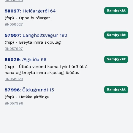
BN058025
58027
: Heiðargerði 64
Samþykkt
(fsp) - Opna hurðargat
BN058027
57997
: Langholtsvegur 192
Samþykkt
(fsp) - Breyta innra skipulagi
BN057997
58029
: Ægisíða 56
Samþykkt
(fsp) - Útbúa verönd koma fyrir húrð út á
hana og breyta innra skipulagi íbúðar.
BN058029
57996
: Öldugrandi 15
Samþykkt
(fsp) - Hækka girðingu
BN057996