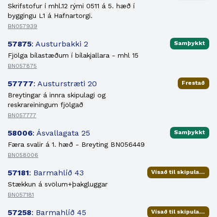
Skrifstofur í mhl.12 rými 0511 á 5. hæð í
byggingu L1 á Hafnartorgi.
BN057939
57875
: Austurbakki 2
Samþykkt
Fjölga bílastæðum í bílakjallara - mhl 15
BN057875
57777
: Austurstræti 20
Frestað
Breytingar á innra skipulagi og
reskrareiningum fjölgað
BN057777
58006
: Ásvallagata 25
Samþykkt
Færa svalir á 1. hæð - Breyting BN056449
BN058006
57181
: Barmahlíð 43
Vísað til skipulagsfulltrúa
Stækkun á svölum+þakgluggar
BN057181
57258
: Barmahlíð 45
Vísað til skipulagsfulltrúa