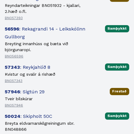
Reyndarteikningar BN051932 - kjallari,
2.hæð o.fl.
BN057393
56596
: Rekagrandi 14 - Leikskólinn
Samþykkt
Gullborg
Breyting innanhúss og bæta við
björgunaropi.
BN056596
57343
: Reykjahlíð 8
Samþykkt
Kvistur og svalir á rishæð
BN057343
57946
: Sigtún 29
Frestað
Tveir bílskúrar
BN057946
50024
: Skipholt 50C
Samþykkt
Breyta eldvarnarskilgreiningum sbr.
BN048866