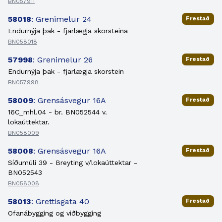
BN057911
58018
: Grenimelur 24
Frestað
Endurnýja þak - fjarlægja skorsteina
BN058018
57998
: Grenimelur 26
Frestað
Endurnýja þak - fjarlægja skorstein
BN057998
58009
: Grensásvegur 16A
Frestað
16C_mhl.04 - br. BN052544 v.
lokaúttektar.
BN058009
58008
: Grensásvegur 16A
Frestað
Síðumúli 39 - Breyting v/lokaúttektar -
BN052543
BN058008
58013
: Grettisgata 40
Frestað
Ofanábygging og viðbygging