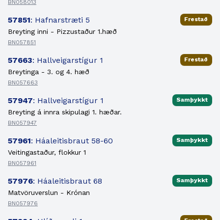
BN058013
57851
: Hafnarstræti 5
Frestað
Breyting inni - Pizzustaður 1.hæð
BN057851
57663
: Hallveigarstígur 1
Frestað
Breytinga - 3. og 4. hæð
BN057663
57947
: Hallveigarstígur 1
Samþykkt
Breyting á innra skipulagi 1. hæðar.
BN057947
57961
: Háaleitisbraut 58-60
Samþykkt
Veitingastaður, flokkur 1
BN057961
57976
: Háaleitisbraut 68
Samþykkt
Matvöruverslun - Krónan
BN057976