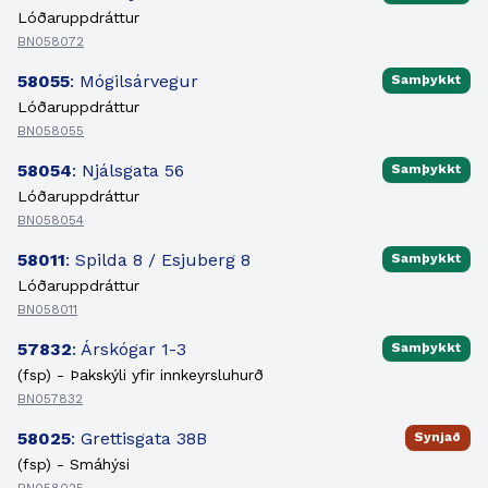
Lóðaruppdráttur
BN058072
58055
: Mógilsárvegur
Samþykkt
Lóðaruppdráttur
BN058055
58054
: Njálsgata 56
Samþykkt
Lóðaruppdráttur
BN058054
58011
: Spilda 8 / Esjuberg 8
Samþykkt
Lóðaruppdráttur
BN058011
57832
: Árskógar 1-3
Samþykkt
(fsp) - Þakskýli yfir innkeyrsluhurð
BN057832
58025
: Grettisgata 38B
Synjað
(fsp) - Smáhýsi