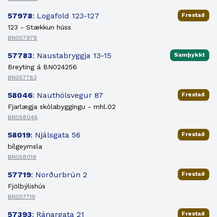
57978
: Logafold 123-127
Frestað
123 - Stækkun húss
BN057978
57783
: Naustabryggja 13-15
Samþykkt
Breyting á BN024256
BN057783
58046
: Nauthólsvegur 87
Frestað
Fjarlægja skólabyggingu - mhl.02
BN058046
58019
: Njálsgata 56
Frestað
bílgeymsla
BN058019
57719
: Norðurbrún 2
Frestað
Fjölbýlishús
BN057719
57393
: Ránargata 21
Frestað