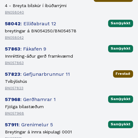
4 - Breyta bílskúr í íbúðarrými
BN058040
58042
: Elliðabraut 12
Samþykkt
breytingar á BN054250/BN054578
BN058042
57863
: Fákafen 9
Samþykkt
Innrétting-áður gerð framkvæmd
BN057863
57823
: Gefjunarbrunnur 11
Frestað
Tvíbýlishús
BN057823
57968
: Gerðhamrar 1
Samþykkt
Fjölga bílastæðum
BN057968
57911
: Grenimelur 5
Samþykkt
Breytingar á innra skipulagi 0001