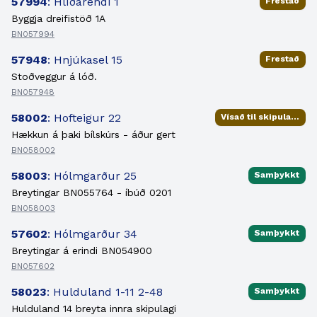
57994
: Hlíðarendi 1
Frestað
Byggja dreifistöð 1A
BN057994
57948
: Hnjúkasel 15
Frestað
Stoðveggur á lóð.
BN057948
58002
: Hofteigur 22
Vísað til skipulagsfulltrúa
Hækkun á þaki bílskúrs - áður gert
BN058002
58003
: Hólmgarður 25
Samþykkt
Breytingar BN055764 - íbúð 0201
BN058003
57602
: Hólmgarður 34
Samþykkt
Breytingar á erindi BN054900
BN057602
58023
: Hulduland 1-11 2-48
Samþykkt
Hulduland 14 breyta innra skipulagi