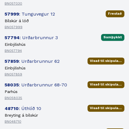
BN057030
57999
: Tunguvegur 12
Frestað
Bílskúr á lóð
BN057999
57794
: Urðarbrunnur 3
Samþykkt
Einbýlishús
BN057794
57859
: Urðarbrunnur 62
Vísað til skipulagsfulltrúa
Einbýlishús
BN057859
58035
: Urðarbrunnur 68-70
Vísað til skipulagsfulltrúa
Parhús
BN058035
48710
: Úthlíð 10
Vísað til skipulagsfulltrúa
Breyting á bílskúr
BN048710