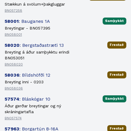
Stækkun á svölum+þakgluggar
BN057258
58001
: Bauganes 1A
Samþykkt
Breytingar - BN057395
BN058001
58020
: Bergstaðastræti 13
Frestað
Breyting á áður samþykktu erindi
BN053051
BN058020
58036
: Bíldshöfði 12
Frestað
Breyting inni - 0203
BN058036
57574
: Bláskógar 10
Samþykkt
Áður gerðar breytingar og ný
skráningartafla
BN057574
57963
: Borgartún 8-16A
Frestað