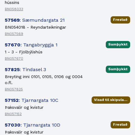
hússins
BN058033
57569
: Sæmundargata 21
Frestað
BN054018 - Reyndarteikningar
BN057569
57670
: Tangabryggja 1
Samþykkt
1 - 3 - Fjölbýlishús
BN057670
57825
: Tindasel 3
Samþykkt
Breyting inni 0101, 0105, 0106 og 0004
o.fl.
BN057825
57152
: Tjarnargata 10C
Vísað til skipulagsfulltrúa
Þaksvalir og kvistur
BN057152
57030
: Tjarnargata 10D
Frestað
Þaksvalir og kvistur