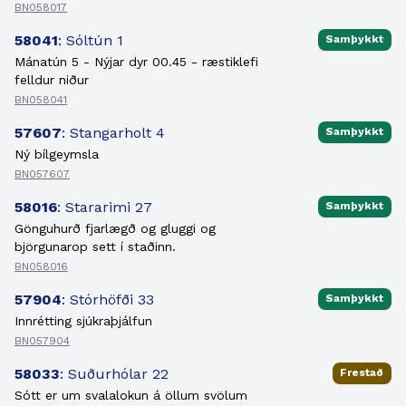
BN058017
58041
: Sóltún 1
Samþykkt
Mánatún 5 - Nýjar dyr 00.45 - ræstiklefi
felldur niður
BN058041
57607
: Stangarholt 4
Samþykkt
Ný bílgeymsla
BN057607
58016
: Stararimi 27
Samþykkt
Gönguhurð fjarlægð og gluggi og
björgunarop sett í staðinn.
BN058016
57904
: Stórhöfði 33
Samþykkt
Innrétting sjúkraþjálfun
BN057904
58033
: Suðurhólar 22
Frestað
Sótt er um svalalokun á öllum svölum