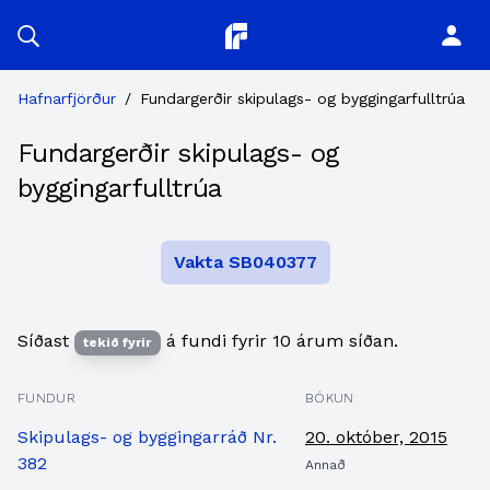
Planitor
Hafnarfjörður
/
Fundargerðir skipulags- og byggingarfulltrúa
Fundargerðir skipulags- og
byggingarfulltrúa
Vakta SB040377
Síðast
á fundi fyrir 10 árum síðan.
tekið fyrir
FUNDUR
BÓKUN
Skipulags- og byggingarráð Nr.
20. október, 2015
382
Annað