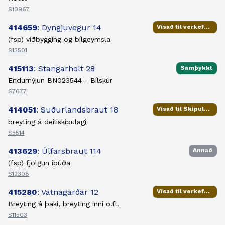
S10967
414659
: Dyngjuvegur 14
Vísað til verkefnisstjóra
(fsp) viðbygging og bílgeymsla
S13501
415113
: Stangarholt 28
Samþykkt
Endurnýjun BN023544 - Bílskúr
S7677
414051
: Suðurlandsbraut 18
Vísað til Skipulags- og samgönguráðs
breyting á deiliskipulagi
S5514
413629
: Úlfarsbraut 114
Annað
(fsp) fjölgun íbúða
S12308
415280
: Vatnagarðar 12
Vísað til verkefnisstjóra
Breyting á þaki, breyting inni o.fl.
S11503