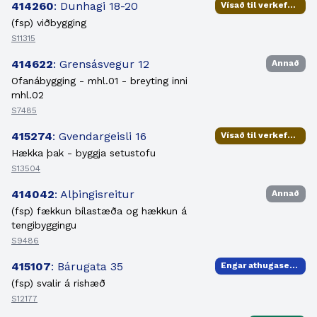
414260
: Dunhagi 18-20
Vísað til verkefnisstjóra
(fsp) viðbygging
S11315
414622
: Grensásvegur 12
Annað
Ofanábygging - mhl.01 - breyting inni
mhl.02
S7485
415274
: Gvendargeisli 16
Vísað til verkefnisstjóra
Hækka þak - byggja setustofu
S13504
414042
: Alþingisreitur
Annað
(fsp) fækkun bílastæða og hækkun á
tengibyggingu
S9486
415107
: Bárugata 35
Engar athugasemdir
(fsp) svalir á rishæð
S12177