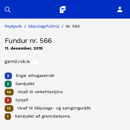
Planitor
Reykjavík
/
Skipulagsfulltrúi
/
Nr. 566
Fundur nr. 566
11. desember, 2015
gamli.rvk.is
Engar athugasemdir
2
Samþykkt
3
Vísað til verkefnisstjóra
14
Synjað
3
Vísað til Skipulags- og samgönguráðs
12
Samþykkt að grenndarkynna
1