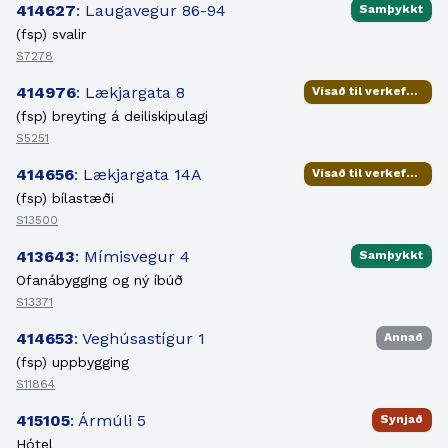
414627
: Laugavegur 86-94
Samþykkt
(fsp) svalir
S7278
414976
: Lækjargata 8
Vísað til verkefnisstjóra
(fsp) breyting á deiliskipulagi
S5251
414656
: Lækjargata 14A
Vísað til verkefnisstjóra
(fsp) bílastæði
S13500
413643
: Mímisvegur 4
Samþykkt
Ofanábygging og ný íbúð
S13371
414653
: Veghúsastígur 1
Annað
(fsp) uppbygging
S11864
415105
: Ármúli 5
Synjað
Hótel