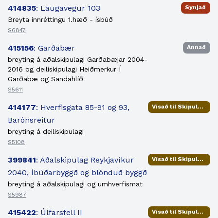
414835
: Laugavegur 103
Synjað
Breyta innréttingu 1.hæð - ísbúð
S6847
415156
: Garðabær
Annað
breyting á aðalskipulagi Garðabæjar 2004-
2016 og deiliskipulagi Heiðmerkur Í
Garðabæ og Sandahlíð
S5611
414177
: Hverfisgata 85-91 og 93,
Vísað til Skipulags- og samgönguráðs
Barónsreitur
breyting á deiliskipulagi
S5108
399841
: Aðalskipulag Reykjavíkur
Vísað til Skipulags- og samgönguráðs
2040, íbúðarbyggð og blönduð byggð
breyting á aðalskipulagi og umhverfismat
S5987
415422
: Úlfarsfell II
Vísað til Skipulags- og samgönguráðs