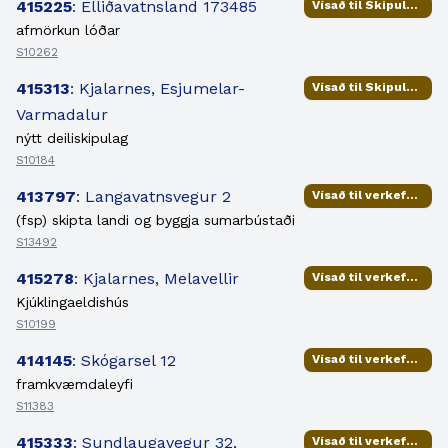
415225
: Elliðavatnsland 173485
Vísað til Skipulags- og samgönguráðs
afmörkun lóðar
S10262
415313
: Kjalarnes, Esjumelar-
Vísað til Skipulags- og samgönguráðs
Varmadalur
nýtt deiliskipulag
S10184
413797
: Langavatnsvegur 2
Vísað til verkefnisstjóra
(fsp) skipta landi og byggja sumarbústaði
S13492
415278
: Kjalarnes, Melavellir
Vísað til verkefnisstjóra
Kjúklingaeldishús
S10199
414145
: Skógarsel 12
Vísað til verkefnisstjóra
framkvæmdaleyfi
S11383
415333
: Sundlaugavegur 32,
Vísað til verkefnisstjóra