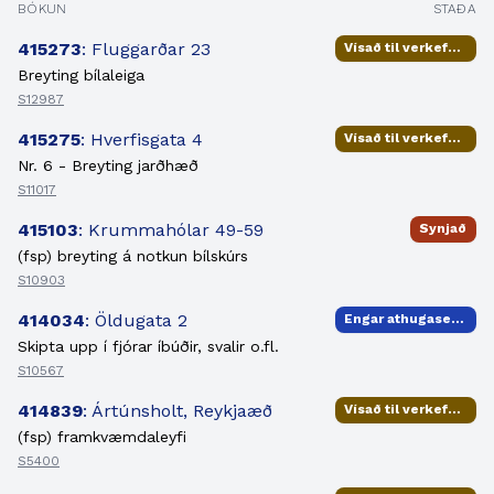
BÓKUN
STAÐA
415273
: Fluggarðar 23
Vísað til verkefnisstjóra
Breyting bílaleiga
S12987
415275
: Hverfisgata 4
Vísað til verkefnisstjóra
Nr. 6 - Breyting jarðhæð
S11017
415103
: Krummahólar 49-59
Synjað
(fsp) breyting á notkun bílskúrs
S10903
414034
: Öldugata 2
Engar athugasemdir
Skipta upp í fjórar íbúðir, svalir o.fl.
S10567
414839
: Ártúnsholt, Reykjaæð
Vísað til verkefnisstjóra
(fsp) framkvæmdaleyfi
S5400