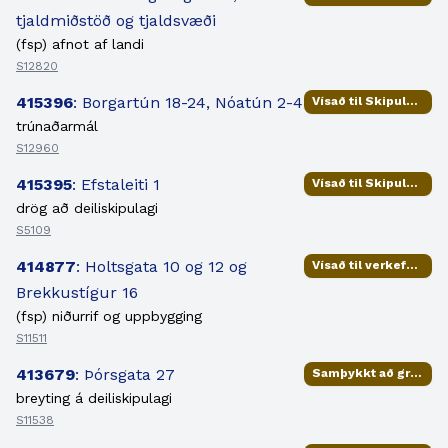
tjaldmiðstöð og tjaldsvæði
(fsp) afnot af landi
S12820
415396
: Borgartún 18-24, Nóatún 2-4
Vísað til Skipulags- og samgönguráðs
trúnaðarmál
S12960
415395
: Efstaleiti 1
Vísað til Skipulags- og samgönguráðs
drög að deiliskipulagi
S5109
414877
: Holtsgata 10 og 12 og
Vísað til verkefnisstjóra
Brekkustígur 16
(fsp) niðurrif og uppbygging
S11511
413679
: Þórsgata 27
Samþykkt að grenndarkynna
breyting á deiliskipulagi
S11538