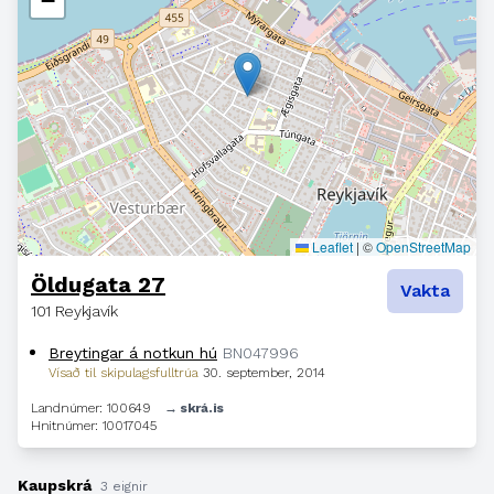
−
Leaflet
|
©
OpenStreetMap
Öldugata 27
Vakta
101 Reykjavík
Breytingar á notkun hú
BN047996
Vísað til skipulagsfulltrúa
30. september, 2014
Landnúmer: 100649
→ skrá.is
Hnitnúmer: 10017045
Kaupskrá
3 eignir