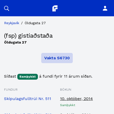
Planitor
Reykjavík
/
Öldugata 27
(fsp) gistiaðstaða
Öldugata 27
Vakta S6730
Síðast
á fundi fyrir 11 árum síðan.
Samþykkt
FUNDUR
BÓKUN
Skipulagsfulltrúi Nr. 511
10. október, 2014
Samþykkt