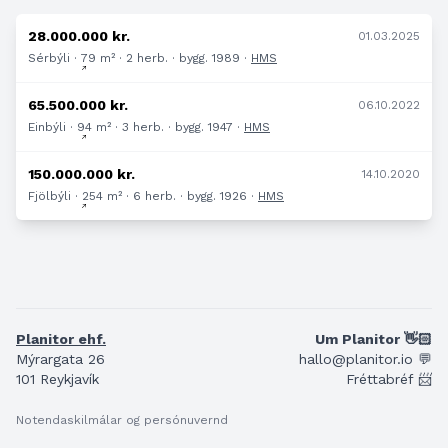
28.000.000 kr.
01.03.2025
Sérbýli · 79 m² · 2 herb. · bygg. 1989 ·
HMS
65.500.000 kr.
06.10.2022
Einbýli · 94 m² · 3 herb. · bygg. 1947 ·
HMS
150.000.000 kr.
14.10.2020
Fjölbýli · 254 m² · 6 herb. · bygg. 1926 ·
HMS
Planitor ehf.
Um Planitor 👋🏻
Mýrargata 26
hallo@planitor.io 💬
101 Reykjavík
Fréttabréf 📨
Notendaskilmálar og persónuvernd