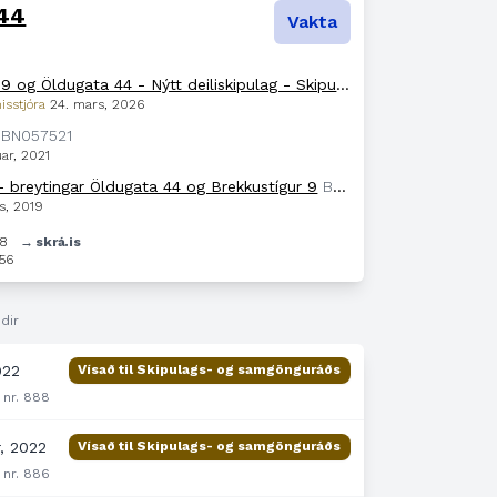
 44
Vakta
Brekkustígur 9 og Öldugata 44 - Nýtt deiliskipulag - Skipulagslýsing
USK251103
nisstjóra
24. mars, 2026
BN057521
úar, 2021
 - breytingar Öldugata 44 og Brekkustígur 9
BN055693
s, 2019
28
→ skrá.is
56
dir
022
Vísað til Skipulags- og samgönguráðs
 nr. 888
, 2022
Vísað til Skipulags- og samgönguráðs
 nr. 886