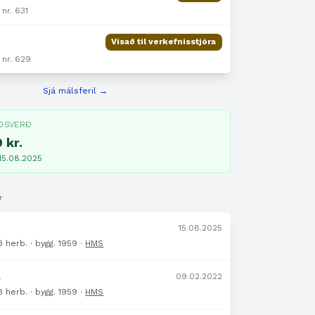
 nr. 631
Vísað til verkefnisstjóra
 nr. 629
Sjá málsferil →
ÐSVERÐ
 kr.
 15.08.2025
r
15.08.2025
 3 herb. · bygg. 1959 ·
HMS
.
09.02.2022
 3 herb. · bygg. 1959 ·
HMS