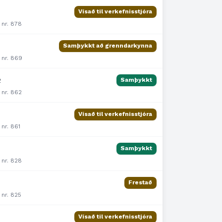
Vísað til verkefnisstjóra
 nr. 878
Samþykkt að grenndarkynna
 nr. 869
2
Samþykkt
 nr. 862
2
Vísað til verkefnisstjóra
 nr. 861
Samþykkt
 nr. 828
Frestað
 nr. 825
Vísað til verkefnisstjóra