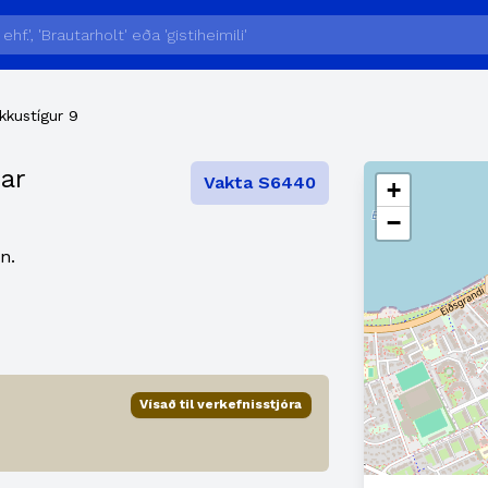
kkustígur 9
ar
Vakta S6440
+
−
n.
Vísað til verkefnisstjóra