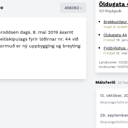
Öldugata
00
458062 ›
101 Reykjavík
Vísað til verkef
oroddsen dags. 8. maí 2019 ásamt
Öldugata 44
liskipulags fyrir lóðirnar nr. 44 við
Frestað
19. jan
formuð er ný uppbygging og breyting
Fjölbýlishús
Frestað
12. mar
Landnúmer: 1003
Hnitnúmer: 100170
Málsferill
23 fun
13. október, 2
Skipulagsfulltrúi
29. september
Skipulagsfulltrúi