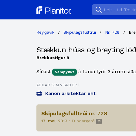
Planitor
Reykjavík
/
Skipulagsfulltrúi
/
Nr. 728
/
Bre
Stækkun húss og breyting lóð
Brekkustígur 9
Síðast
á fundi fyrir 3 árum síða
Samþykkt
AÐILAR SEM VÍSAÐ ER Í
Kanon arkitektar ehf.
Skipulagsfulltrúi
nr. 728
17. maí, 2019 ·
Fundargerð