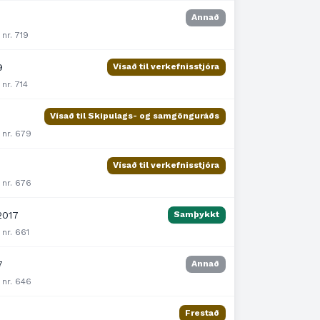
Annað
 nr. 719
9
Vísað til verkefnisstjóra
 nr. 714
Vísað til Skipulags- og samgönguráðs
 nr. 679
Vísað til verkefnisstjóra
 nr. 676
2017
Samþykkt
 nr. 661
7
Annað
 nr. 646
Frestað