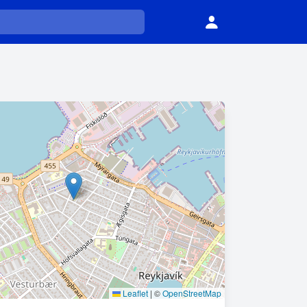
Leaflet
|
©
OpenStreetMap