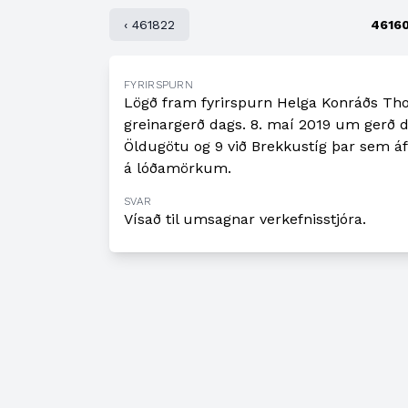
‹ 461822
4616
FYRIRSPURN
Lögð fram fyrirspurn Helga Konráðs Th
greinargerð dags. 8. maí 2019 um gerð dei
Öldugötu og 9 við Brekkustíg þar sem á
á lóðamörkum.
SVAR
Vísað til umsagnar verkefnisstjóra.