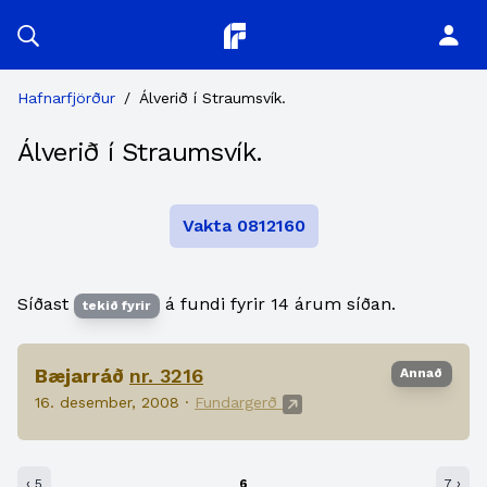
Planitor
Hafnarfjörður
/
Álverið í Straumsvík.
Álverið í Straumsvík.
Vakta 0812160
Síðast
á fundi fyrir 14 árum síðan.
tekið fyrir
Bæjarráð
nr. 3216
Annað
16. desember, 2008 ·
Fundargerð
‹ 5
6
7 ›