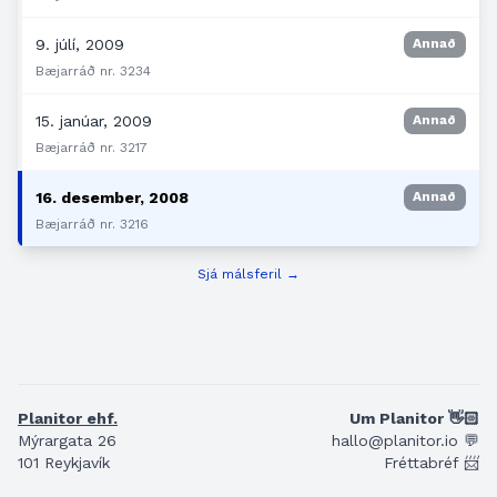
9. júlí, 2009
Annað
Bæjarráð nr. 3234
15. janúar, 2009
Annað
Bæjarráð nr. 3217
16. desember, 2008
Annað
Bæjarráð nr. 3216
Sjá málsferil →
Planitor ehf.
Um Planitor 👋🏻
Mýrargata 26
hallo@planitor.io 💬
101 Reykjavík
Fréttabréf 📨