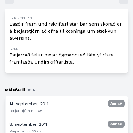
FYRIRSPURN
Lagðir fram undirskriftarlistar þar sem skorað er
á bæjarstjórn að efna til kosninga um stækkun
álversins.
SVAR
Bæjarráð felur bæjarlögmanni að láta yfirfara
framlagða undirskriftarlista.
Málsferill
18 fundir
14. september, 2011
Annað
Bæjarstjórn nr. 1664
8. september, 2011
Annað
Bæjarráð nr. 3298