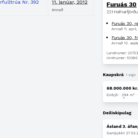
fulltrúa Nr. 392
11. janúar, 2012
Furuás 30
Annað
221 Hafnarfjörðu
Furuás 30, r
Annað
11. apríl
Furuás 30, f
Annað
10. sep
Landnúmer: 2072
Hnitnúmer: 10084
Kaupskrá
1 eign
68.000.000 kr
Einbýli · 294 m² ·
Deiliskipulag
Ásland 3. áfan
Samþykkt 27.02