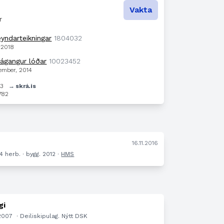
Vakta
r
eyndarteikningar
1804032
, 2018
rágangur lóðar
10023452
tember, 2014
33
→ skrá.is
782
.
16.11.2016
 4 herb. · bygg. 2012 ·
HMS
gi
.2007
· Deiliskipulag. Nýtt DSK