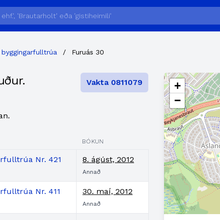
 byggingarfulltrúa
/
Furuás 30
uður.
Vakta 0811079
+
−
an.
BÓKUN
fulltrúa Nr. 421
8. ágúst, 2012
Annað
fulltrúa Nr. 411
30. maí, 2012
Annað