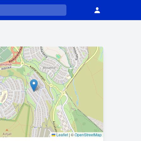
Leaflet
|
©
OpenStreetMap