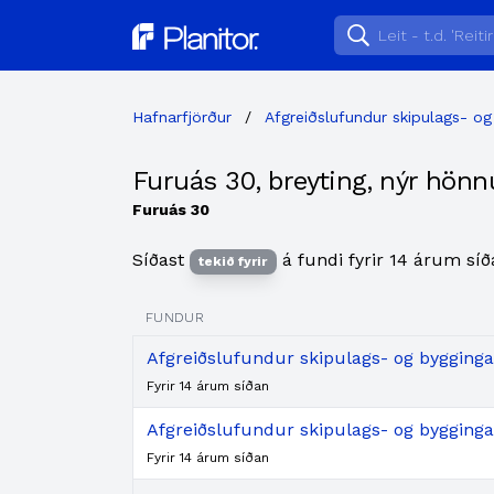
Planitor
Hafnarfjörður
/
Afgreiðslufundur skipulags- og
Furuás 30, breyting, nýr hönn
Furuás 30
Síðast
á fundi fyrir 14 árum síð
tekið fyrir
FUNDUR
Afgreiðslufundur skipulags- og byggingar
Fyrir 14 árum síðan
Afgreiðslufundur skipulags- og byggingar
Fyrir 14 árum síðan