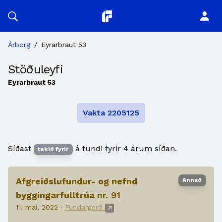
Planitor
Árborg
/
Eyrarbraut 53
Stöðuleyfi
Eyrarbraut 53
Vakta 2205125
Síðast
á fundi fyrir 4 árum síðan.
tekið fyrir
Afgreiðslufundur- og nefnd
Annað
byggingarfulltrúa
nr. 91
11. maí, 2022 ·
Fundargerð