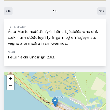
‹ 14
15
16 ›
FYRIRSPURN
Ásta Marteinsdóttir fyrir hönd Ljósleiðarans ehf.
sækir um stöðuleyfi fyrir gám og efnisgeymslu
vegna áformaðra framkvæmda.
SVAR
Fellur ekki undir gr. 2.6.1.
+
−