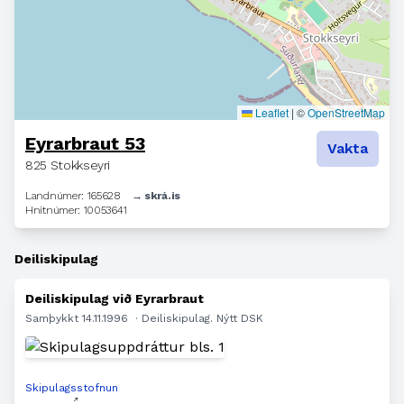
Leaflet
|
©
OpenStreetMap
Eyrarbraut 53
Vakta
825 Stokkseyri
Landnúmer: 165628
→ skrá.is
Hnitnúmer: 10053641
Deiliskipulag
Deiliskipulag við Eyrarbraut
Samþykkt 14.11.1996
· Deiliskipulag. Nýtt DSK
Skipulagsstofnun