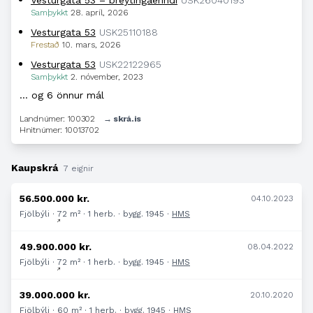
Vesturgata 53 – breytingaerindi
USK26040193
Samþykkt
28. apríl, 2026
Vesturgata 53
USK25110188
Frestað
10. mars, 2026
Vesturgata 53
USK22122965
Samþykkt
2. nóvember, 2023
… og 6 önnur mál
Landnúmer: 100302
→ skrá.is
Hnitnúmer: 10013702
Kaupskrá
7 eignir
56.500.000 kr.
04.10.2023
Fjölbýli · 72 m² · 1 herb. · bygg. 1945 ·
HMS
49.900.000 kr.
08.04.2022
Fjölbýli · 72 m² · 1 herb. · bygg. 1945 ·
HMS
39.000.000 kr.
20.10.2020
Fjölbýli · 60 m² · 1 herb. · bygg. 1945 ·
HMS