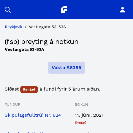
Planitor
Reykjavík
/
Vesturgata 53-53A
(fsp) breyting á notkun
Vesturgata 53-53A
Vakta S8389
Síðast
á fundi fyrir 5 árum síðan.
Synjað
FUNDUR
BÓKUN
Skipulagsfulltrúi Nr. 824
11. júní, 2021
Synjað