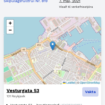
Skipulagsfulltrúi Nr. 819
7. maí, 2021
Vísað til verkefnisstjóra
+
−
Leaflet
|
©
OpenStreetMap
Vesturgata 53
Vakta
101 Reykjavík