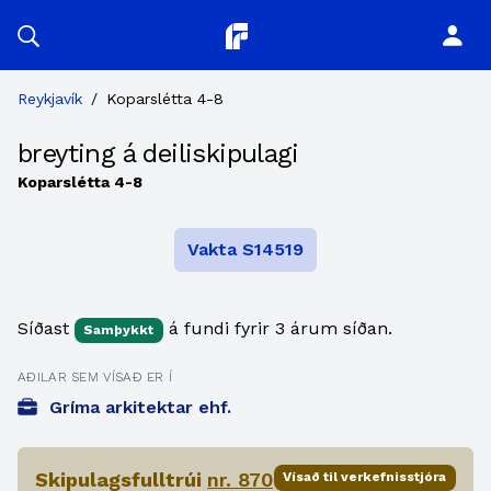
Planitor
Reykjavík
/
Koparslétta 4-8
breyting á deiliskipulagi
Koparslétta 4-8
Vakta S14519
Síðast
á fundi fyrir 3 árum síðan.
Samþykkt
AÐILAR SEM VÍSAÐ ER Í
Gríma arkitektar ehf.
Skipulagsfulltrúi
nr. 870
Vísað til verkefnisstjóra