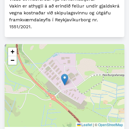
Vakin er athygli á að erindið fellur undir gjaldskrá
vegna kostnaðar við skipulagsvinnu og útgáfu
framkvæmdaleyfis í Reykjavíkurborg nr.
1551/2021.
+
−
Leaflet
|
©
OpenStreetMap