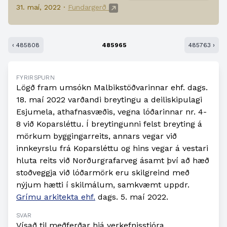
31. maí, 2022 ·
Fundargerð
‹ 485808
485965
485763 ›
FYRIRSPURN
Lögð fram umsókn Malbikstöðvarinnar ehf. dags.
18. maí 2022 varðandi breytingu a deiliskipulagi
Esjumela, athafnasvæðis, vegna lóðarinnar nr. 4-
8 við Koparsléttu. Í breytingunni felst breyting á
mörkum byggingarreits, annars vegar við
innkeyrslu frá Koparsléttu og hins vegar á vestari
hluta reits við Norðurgrafarveg ásamt því að hæð
stoðveggja við lóðarmörk eru skilgreind með
nýjum hætti í skilmálum, samkvæmt uppdr.
Grímu arkitekta ehf.
dags. 5. maí 2022.
SVAR
Vísað til meðferðar hjá verkefnisstjóra.