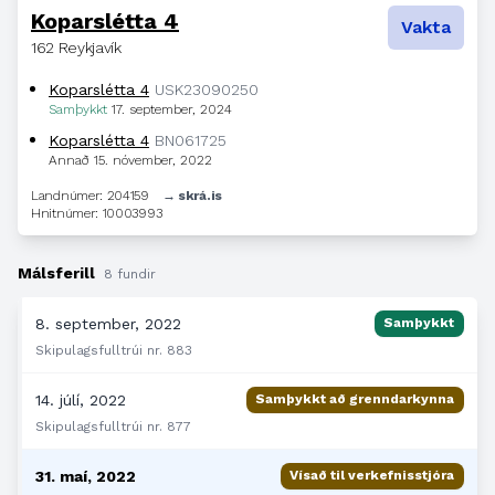
Koparslétta 4
Vakta
162 Reykjavík
Koparslétta 4
USK23090250
Samþykkt
17. september, 2024
Koparslétta 4
BN061725
Annað
15. nóvember, 2022
Landnúmer: 204159
→ skrá.is
Hnitnúmer: 10003993
Málsferill
8 fundir
8. september, 2022
Samþykkt
Skipulagsfulltrúi nr. 883
14. júlí, 2022
Samþykkt að grenndarkynna
Skipulagsfulltrúi nr. 877
31. maí, 2022
Vísað til verkefnisstjóra