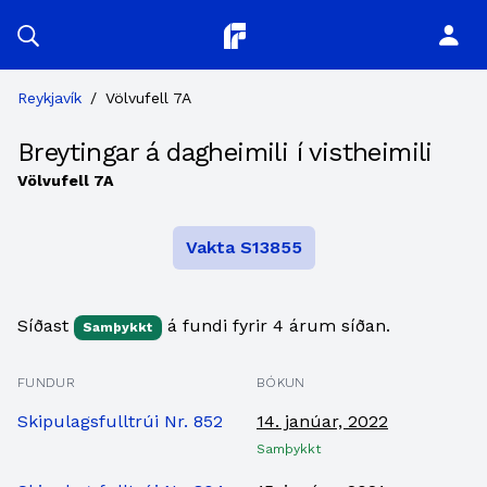
Planitor
Reykjavík
/
Völvufell 7A
Breytingar á dagheimili í vistheimili
Völvufell 7A
Vakta S13855
Síðast
á fundi fyrir 4 árum síðan.
Samþykkt
FUNDUR
BÓKUN
Skipulagsfulltrúi Nr. 852
14. janúar, 2022
Samþykkt