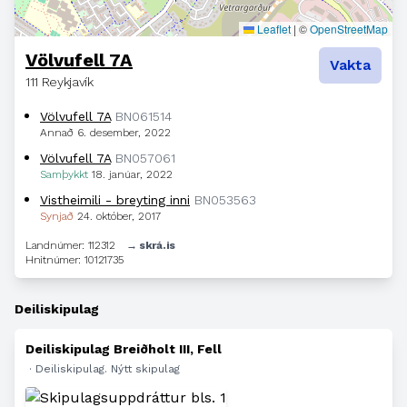
Leaflet
|
©
OpenStreetMap
Völvufell 7A
Vakta
111 Reykjavík
Völvufell 7A
BN061514
Annað
6. desember, 2022
Völvufell 7A
BN057061
Samþykkt
18. janúar, 2022
Vistheimili - breyting inni
BN053563
Synjað
24. október, 2017
Landnúmer: 112312
→ skrá.is
Hnitnúmer: 10121735
Deiliskipulag
Deiliskipulag Breiðholt III, Fell
· Deiliskipulag. Nýtt skipulag