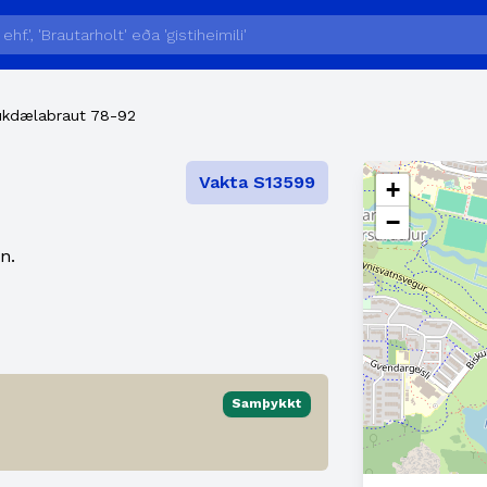
kdælabraut 78-92
Vakta S13599
+
−
n.
Samþykkt