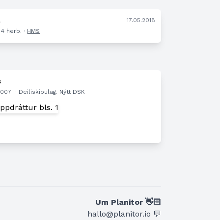
.
17.05.2018
 4 herb. ·
HMS
s
.2007
· Deiliskipulag. Nýtt DSK
n
Um Planitor 👋🏻
hallo@planitor.io 💬