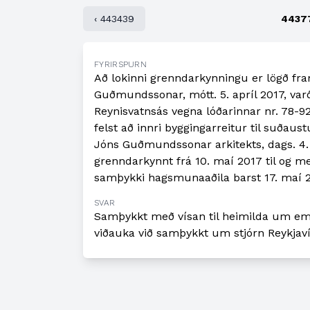
‹ 443439
4437
FYRIRSPURN
Að lokinni grenndarkynningu er lögð f
Guðmundssonar, mótt. 5. apríl 2017, varð
Reynisvatnsás vegna lóðarinnar nr. 78-9
felst að innri byggingarreitur til suða
Jóns Guðmundssonar arkitekts, dags. 4. a
grenndarkynnt frá 10. maí 2017 til og með
samþykki hagsmunaaðila barst 17. maí 20
SVAR
Samþykkt með vísan til heimilda um emb
viðauka við samþykkt um stjórn Reykjav