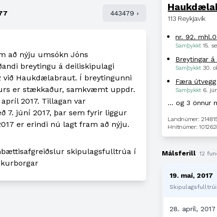
Haukdæla
77
443479 ›
113 Reykjavík
nr. 92. mhl.
Samþykkt
15. 
ram að nýju umsókn Jóns
Breytingar á 
andi breytingu á deiliskipulagi
Samþykkt
30. o
2 við Haukdælabraut. Í breytingunni
Færa útvegg
usturs er stækkaður, samkvæmt uppdr.
Samþykkt
6. jú
príl 2017. Tillagan var
… og 3 önnur 
 7. júní 2017, þar sem fyrir liggur
Landnúmer: 21481
17 er erindi nú lagt fram að nýju.
Hnitnúmer: 101262
ættisafgreiðslur skipulagsfulltrúa í
Málsferill
12 fun
íkurborgar
19. maí, 2017
Skipulagsfulltrúi
28. apríl, 2017