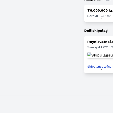
76.000.000 kr
Sérbýli · 237 m² ·
Deiliskipulag
Reynisvatnsá
Samþykkt 02.10
Skipulagsstofnu