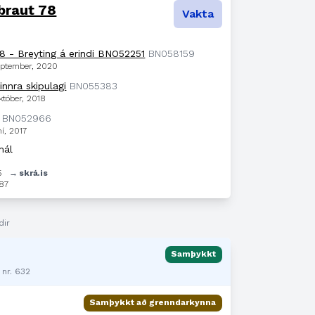
braut 78
Vakta
08 - Breyting á erindi BNO52251
BN058159
september, 2020
innra skipulagi
BN055383
któber, 2018
BN052966
ní, 2017
mál
5
→ skrá.is
87
dir
Samþykkt
 nr. 632
Samþykkt að grenndarkynna