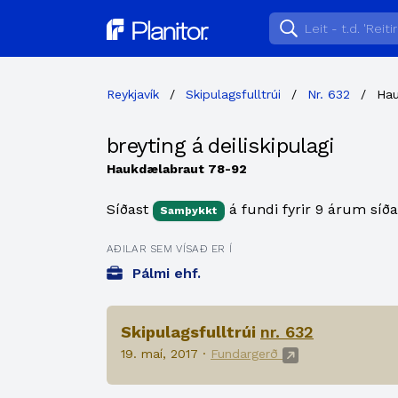
Planitor
Reykjavík
/
Skipulagsfulltrúi
/
Nr. 632
/
Hau
breyting á deiliskipulagi
Haukdælabraut 78-92
Síðast
á fundi fyrir 9 árum síða
Samþykkt
AÐILAR SEM VÍSAÐ ER Í
Pálmi ehf.
Skipulagsfulltrúi
nr. 632
19. maí, 2017 ·
Fundargerð