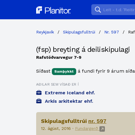
Planitor
Reykjavík
/
Skipulagsfulltrúi
/
Nr. 597
/
Raf
(fsp) breyting á deiliskipulagi
Rafstöðvarvegur 7-9
Síðast
á fundi fyrir 9 árum síða
Samþykkt
AÐILAR SEM VÍSAÐ ER Í
Extreme Iceland ehf.
Arkís arkitektar ehf.
Skipulagsfulltrúi
nr. 597
12. ágúst, 2016 ·
Fundargerð