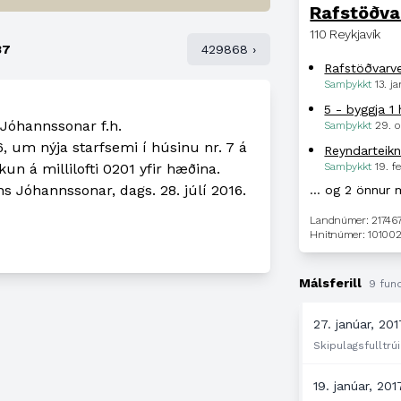
Rafstöðva
110 Reykjavík
87
429868 ›
Rafstöðvarv
Samþykkt
13. j
5 - byggja 1
Jóhannssonar f.h.
Samþykkt
29. o
6, um nýja starfsemi í húsinu nr. 7 á
un á millilofti 0201 yfir hæðina.
Samþykkt
19. f
s Jóhannssonar, dags. 28. júlí 2016.
… og 2 önnur 
Landnúmer: 21746
Hnitnúmer: 101002
Málsferill
9 fund
27. janúar, 201
Skipulagsfulltrúi
19. janúar, 201