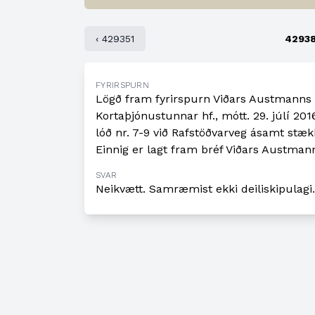
‹ 429351
4293
FYRIRSPURN
Lögð fram fyrirspurn Viðars Austmanns 
Kortaþjónustunnar hf., mótt. 29. júlí 201
lóð nr. 7-9 við Rafstöðvarveg ásamt stækk
Einnig er lagt fram bréf Viðars Austmann
SVAR
Neikvætt. Samræmist ekki deiliskipulagi.