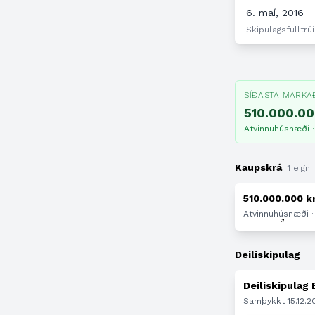
6. maí, 2016
Skipulagsfulltrúi
SÍÐASTA MARKA
510.000.00
Atvinnuhúsnæði ·
Kaupskrá
1 eign
510.000.000 kr
Atvinnuhúsnæði ·
Deiliskipulag
Deiliskipulag
Samþykkt 15.12.