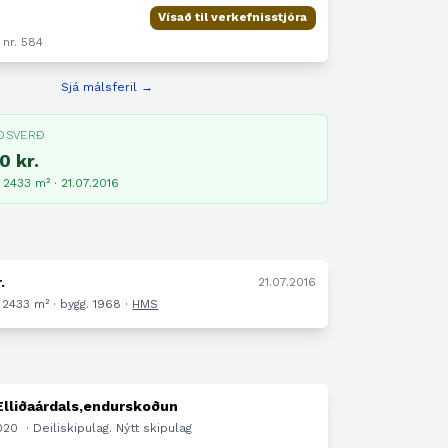
Vísað til verkefnisstjóra
 nr. 584
Sjá málsferil →
ÐSVERÐ
0 kr.
 2433 m² · 21.07.2016
.
21.07.2016
 2433 m² · bygg. 1968 ·
HMS
 Elliðaárdals,endurskoðun
2020
· Deiliskipulag. Nýtt skipulag