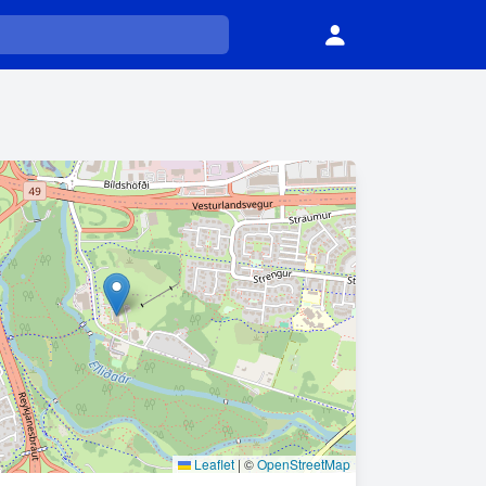
Leaflet
|
©
OpenStreetMap