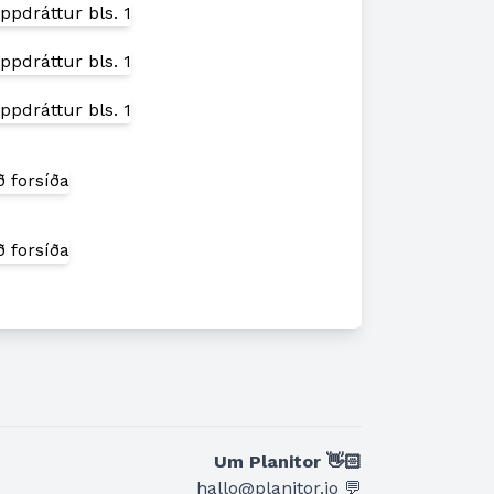
n
Um Planitor 👋🏻
hallo@planitor.io 💬