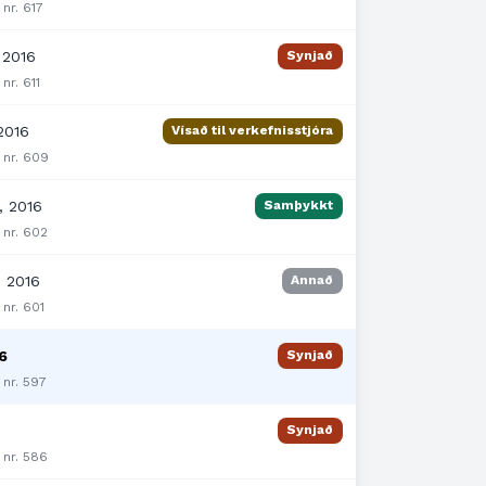
 nr. 617
 2016
Synjað
nr. 611
2016
Vísað til verkefnisstjóra
 nr. 609
, 2016
Samþykkt
 nr. 602
, 2016
Annað
 nr. 601
16
Synjað
 nr. 597
Synjað
 nr. 586