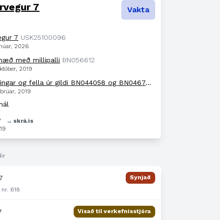
rvegur 7
Vakta
egur 7
USK25100096
anúar, 2026
 hæð með millipalli
BN056612
któber, 2019
Reyndarteikningar og fella úr gildi BN044058 og BN046745
BN055655
ebrúar, 2019
mál
7
→ skrá.is
19
ir
7
Synjað
 nr. 618
7
Vísað til verkefnisstjóra