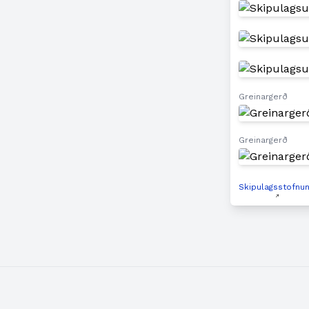
Greinargerð
Greinargerð
Skipulagsstofnu