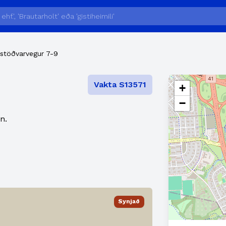
stöðvarvegur 7-9
Vakta S13571
+
−
n.
Synjað