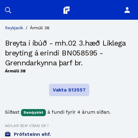
Planitor
Reykjavík
/
Ármúli 38
Breyta í íbúð - mh.02 3.hæð Líklega
breyting á erindi BN058595 -
Grenndarkynna þarf br.
Ármúli 38
Vakta S13557
Síðast
á fundi fyrir 4 árum síðan.
Samþykkt
AÐILAR SEM VÍSAÐ ER Í
Prófsteinn ehf.