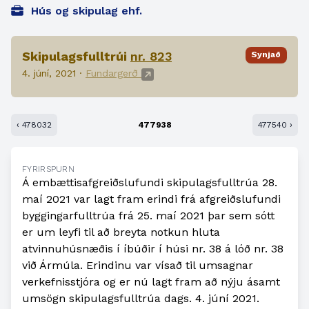
Hús og skipulag ehf.
Skipulagsfulltrúi
nr. 823
Synjað
4. júní, 2021 ·
Fundargerð
‹ 478032
477938
477540 ›
FYRIRSPURN
Á embættisafgreiðslufundi skipulagsfulltrúa 28.
maí 2021 var lagt fram erindi frá afgreiðslufundi
byggingarfulltrúa frá 25. maí 2021 þar sem sótt
er um leyfi til að breyta notkun hluta
atvinnuhúsnæðis í íbúðir í húsi nr. 38 á lóð nr. 38
við Ármúla. Erindinu var vísað til umsagnar
verkefnisstjóra og er nú lagt fram að nýju ásamt
umsögn skipulagsfulltrúa dags. 4. júní 2021.