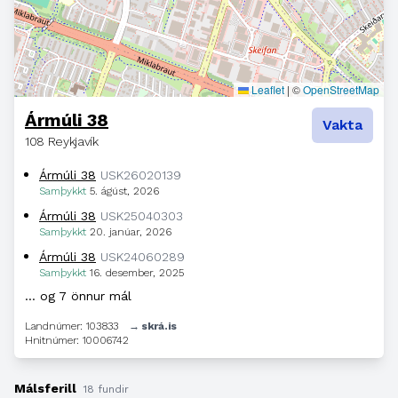
Leaflet
|
©
OpenStreetMap
Ármúli 38
Vakta
108 Reykjavík
Ármúli 38
USK26020139
Samþykkt
5. ágúst, 2026
Ármúli 38
USK25040303
Samþykkt
20. janúar, 2026
Ármúli 38
USK24060289
Samþykkt
16. desember, 2025
… og 7 önnur mál
Landnúmer: 103833
→ skrá.is
Hnitnúmer: 10006742
Málsferill
18 fundir