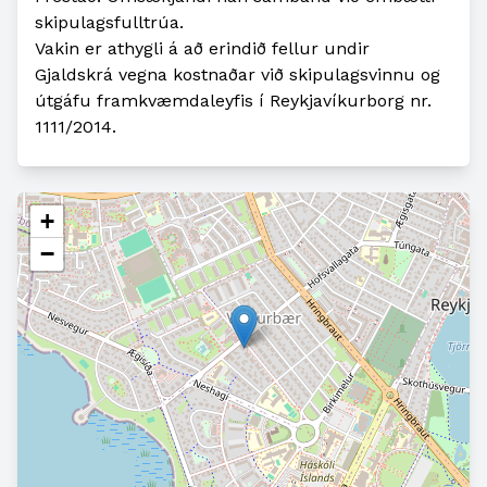
skipulagsfulltrúa.
Vakin er athygli á að erindið fellur undir
Gjaldskrá vegna kostnaðar við skipulagsvinnu og
útgáfu framkvæmdaleyfis í Reykjavíkurborg nr.
1111/2014.
+
−