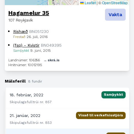
Leaflet
|
©
OpenStreetMap
Hagamelur 35
Vakta
107 Reykjavík
Rishæð
BN051230
Frestað
26. júlí, 2016
(fsp) - Kvistir
BN049395
Samþykkt
9. júní, 2015
Landnúmer: 106356
→ skrá.is
Hnitnúmer: 10012195
Málsferill
8 fundir
18. febrúar, 2022
Samþykkt
Skipulagsfulltrúi nr. 857
21. janúar, 2022
Vísað til verkefnisstjóra
Skipulagsfulltrúi nr. 853