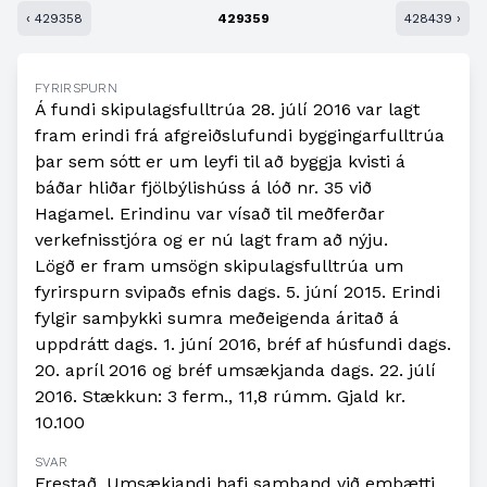
‹ 429358
429359
428439 ›
FYRIRSPURN
Á fundi skipulagsfulltrúa 28. júlí 2016 var lagt
fram erindi frá afgreiðslufundi byggingarfulltrúa
þar sem sótt er um leyfi til að byggja kvisti á
báðar hliðar fjölbýlishúss á lóð nr. 35 við
Hagamel. Erindinu var vísað til meðferðar
verkefnisstjóra og er nú lagt fram að nýju.
Lögð er fram umsögn skipulagsfulltrúa um
fyrirspurn svipaðs efnis dags. 5. júní 2015. Erindi
fylgir samþykki sumra meðeigenda áritað á
uppdrátt dags. 1. júní 2016, bréf af húsfundi dags.
20. apríl 2016 og bréf umsækjanda dags. 22. júlí
2016. Stækkun: 3 ferm., 11,8 rúmm. Gjald kr.
10.100
SVAR
Frestað. Umsækjandi hafi samband við embætti