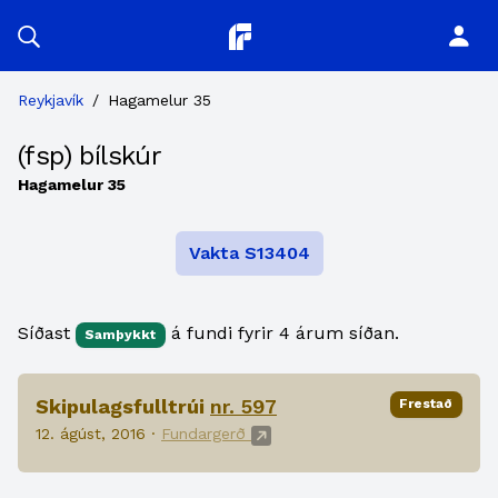
Planitor
Reykjavík
/
Hagamelur 35
(fsp) bílskúr
Hagamelur 35
Vakta S13404
Síðast
á fundi fyrir 4 árum síðan.
Samþykkt
Skipulagsfulltrúi
nr. 597
Frestað
12. ágúst, 2016 ·
Fundargerð