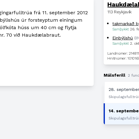
Haukdæla
113 Reykjavík
gingarfulltrúa frá 11. september 2012
inbýlishús úr forsteyptum einingum
takmarkað by
lfkóta húss um 40 cm og flytja
Samþykkt
26. f
 nr. 70 við Haukdælabraut.
Einbýlishú
B
Samþykkt
2. ok
Landnúmer: 21481
Hnitnúmer: 101016
Málsferill
2 fund
28. september
Skipulagsfulltrúi
14. septembe
Skipulagsfulltrúi 