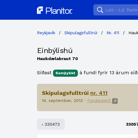
Planitor
Reykjavík
/
Skipulagsfulltrúi
/
Nr. 411
/
Hau
Einbýlishú
Haukdælabraut 70
Síðast
á fundi fyrir 13 árum síð
Samþykkt
Skipulagsfulltrúi
nr. 411
14. september, 2012 ·
Fundargerð
‹ 330473
3305