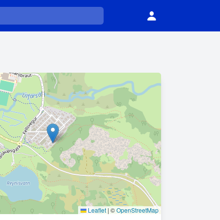
Leaflet
|
©
OpenStreetMap