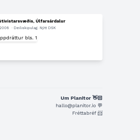
útivistarsvæðis, Úlfarsárdalur
.2008
· Deiliskipulag. Nýtt DSK
n
Um Planitor 👋🏻
hallo@planitor.io 💬
Fréttabréf 📨