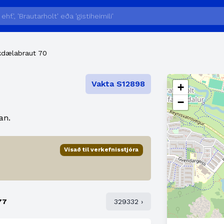
kdælabraut 70
Vakta S12898
+
−
an.
Vísað til verkefnisstjóra
77
329332 ›