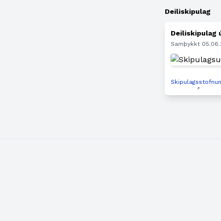
Deiliskipulag
Deiliskipulag 
Samþykkt 05.06
Skipulagsstofnu