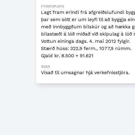
FYRIRSPURN
Lagt fram erindi frá afgreiðslufundi byg
þar sem sótt er um leyfi til að byggja e
með innbyggðum bílskúr og að hækka gó
bílastæði á lóð miðað við skipulag á lóð
Vottun eininga dags. 4. maí 2012 fylgir.
Stærð húss: 322,9 ferm., 1077,9 rúmm.
Gjald kr. 8.500 + 91.621
SVAR
Vísað til umsagnar hjá verkefnisstjóra.