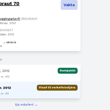
braut 70
Vakta
ggingarleyfi
BN045641
ebrúar, 2013
N044937
tóber, 2012
1
→ skrá.is
74
ir
, 2012
Samþykkt
 nr. 413
r, 2012
Vísað til verkefnisstjóra
nr. 411
Sjá málsferil →