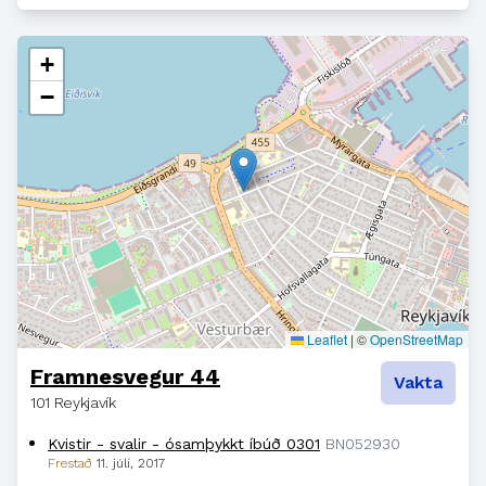
+
−
Leaflet
|
©
OpenStreetMap
Framnesvegur 44
Vakta
101 Reykjavík
Kvistir - svalir - ósamþykkt íbúð 0301
BN052930
Frestað
11. júlí, 2017