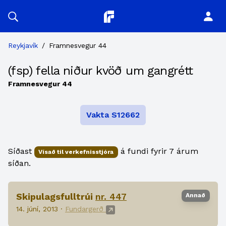
Planitor
Reykjavík
/
Framnesvegur 44
(fsp) fella niður kvöð um gangrétt
Framnesvegur 44
Vakta S12662
Síðast
á fundi fyrir 7 árum
Vísað til verkefnisstjóra
síðan.
Skipulagsfulltrúi
nr. 447
Annað
14. júní, 2013 ·
Fundargerð