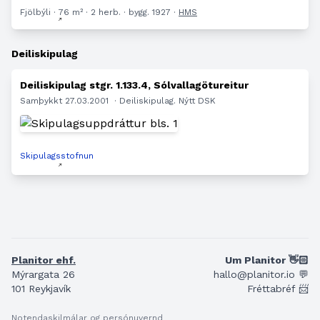
Fjölbýli · 76 m² · 2 herb. · bygg. 1927 ·
HMS
Deiliskipulag
Deiliskipulag stgr. 1.133.4, Sólvallagötureitur
Samþykkt 27.03.2001
· Deiliskipulag. Nýtt DSK
Skipulagsstofnun
Planitor ehf.
Um Planitor 👋🏻
Mýrargata 26
hallo@planitor.io 💬
101 Reykjavík
Fréttabréf 📨
Notendaskilmálar og persónuvernd