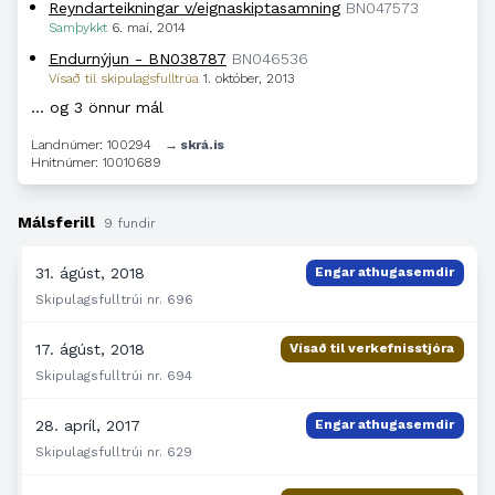
Reyndarteikningar v/eignaskiptasamning
BN047573
Samþykkt
6. maí, 2014
Endurnýjun - BN038787
BN046536
Vísað til skipulagsfulltrúa
1. október, 2013
… og 3 önnur mál
Landnúmer: 100294
→ skrá.is
Hnitnúmer: 10010689
Málsferill
9 fundir
31. ágúst, 2018
Engar athugasemdir
Skipulagsfulltrúi nr. 696
17. ágúst, 2018
Vísað til verkefnisstjóra
Skipulagsfulltrúi nr. 694
28. apríl, 2017
Engar athugasemdir
Skipulagsfulltrúi nr. 629