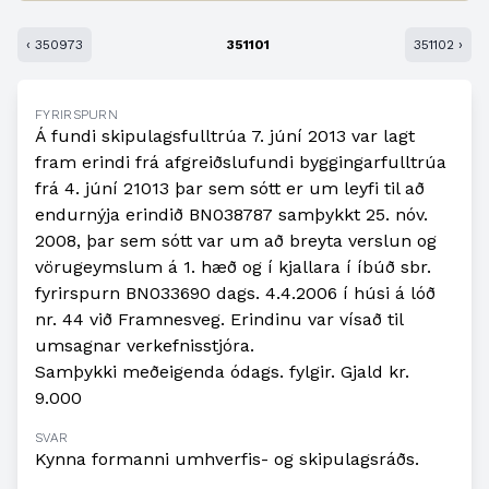
‹ 350973
351101
351102 ›
FYRIRSPURN
Á fundi skipulagsfulltrúa 7. júní 2013 var lagt
fram erindi frá afgreiðslufundi byggingarfulltrúa
frá 4. júní 21013 þar sem sótt er um leyfi til að
endurnýja erindið BN038787 samþykkt 25. nóv.
2008, þar sem sótt var um að breyta verslun og
vörugeymslum á 1. hæð og í kjallara í íbúð sbr.
fyrirspurn BN033690 dags. 4.4.2006 í húsi á lóð
nr. 44 við Framnesveg. Erindinu var vísað til
umsagnar verkefnisstjóra.
Samþykki meðeigenda ódags. fylgir. Gjald kr.
9.000
SVAR
Kynna formanni umhverfis- og skipulagsráðs.