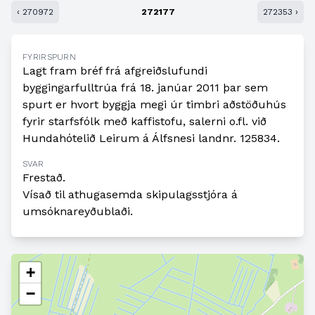
‹ 270972
272177
272353 ›
FYRIRSPURN
Lagt fram bréf frá afgreiðslufundi
byggingarfulltrúa frá 18. janúar 2011 þar sem
spurt er hvort byggja megi úr timbri aðstöðuhús
fyrir starfsfólk með kaffistofu, salerni o.fl. við
Hundahótelið Leirum á Álfsnesi landnr. 125834.
SVAR
Frestað.
Vísað til athugasemda skipulagsstjóra á
umsóknareyðublaði.
+
−