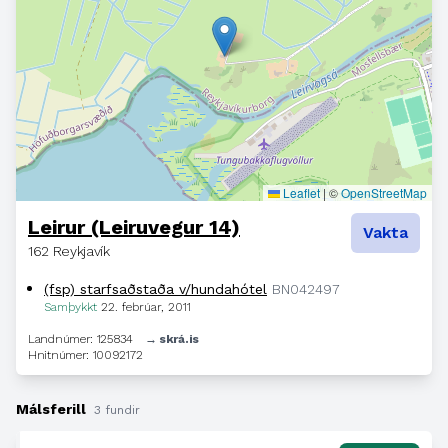
Leaflet
|
©
OpenStreetMap
Leirur (Leiruvegur 14)
Vakta
162 Reykjavík
(fsp) starfsaðstaða v/hundahótel
BN042497
Samþykkt
22. febrúar, 2011
Landnúmer: 125834
→ skrá.is
Hnitnúmer: 10092172
Málsferill
3 fundir