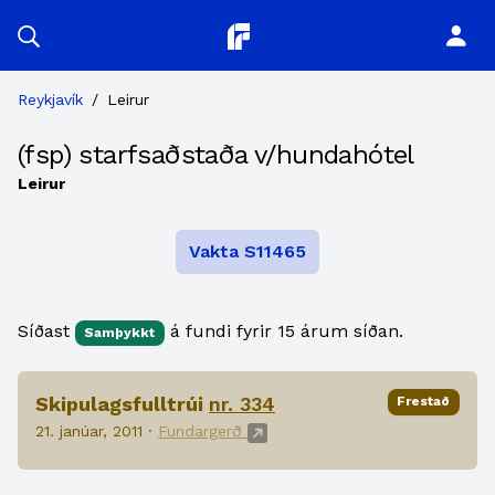
Planitor
Reykjavík
/
Leirur
(fsp) starfsaðstaða v/hundahótel
Leirur
Vakta S11465
Síðast
á fundi fyrir 15 árum síðan.
Samþykkt
Skipulagsfulltrúi
nr. 334
Frestað
21. janúar, 2011 ·
Fundargerð