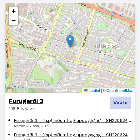
+
−
Leaflet
|
©
OpenStreetMap
Furugerði 3
Vakta
108 Reykjavík
Furugerði 3 - (fsp) niðurrif og uppbygging - SN220624 Á embættisafgreiðslufundi skipulagsfulltrúa 13. apríl 2023 var lögð fram fyrirspurn Þórðar Birgis Bogasonar, dags. 3. október 2022, um niðurrif hú
Annað
25. maí, 2023
Furugerði 3 - (fsp) niðurrif og uppbygging - SN220624 Lögð fram fyrirspurn Þórðar Birgis Bogasonar, dags. 3. október 2022, um niðurrif hússins á lóð nr. 3 við Furugerði og byggja þess í stað 5 hæða íb