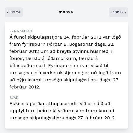
‹ 310714
310054
310877 ›
FYRIRSPURN
Á fundi skipulagsstjóra 24. febrúar 2012 var lögð
fram fyrirspurn Þórðar B. Bogasonar dags. 22.
febrúar 2012 um að breyta atvinnuhúsnæði í
íbúðir, færslu á lóðamörkum, færslu á
bílastæðum o.fl. Fyrirspurninni var vísað til
umsagnar hjá verkefnisstjóra og er nú lögð fram
að nýju ásamt umsögn skipulagsstjóra dags. 27.
febrúar 2012.
SVAR
Ekki eru gerðar athugasemdir við erindið að
uppfylltum þeim skilyrðum sem fram koma í
umsögn skipulagsstjóra dags.27. febrúar 2012