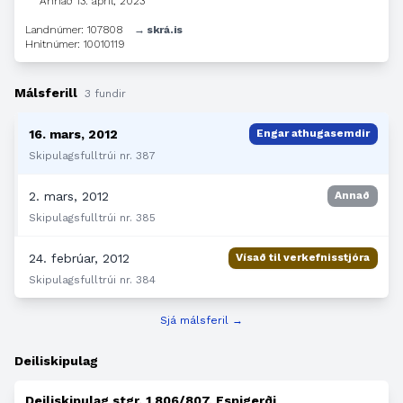
Annað
13. apríl, 2023
Landnúmer: 107808
→ skrá.is
Hnitnúmer: 10010119
Málsferill
3 fundir
16. mars, 2012
Engar athugasemdir
Skipulagsfulltrúi nr. 387
2. mars, 2012
Annað
Skipulagsfulltrúi nr. 385
24. febrúar, 2012
Vísað til verkefnisstjóra
Skipulagsfulltrúi nr. 384
Sjá málsferil →
Deiliskipulag
Deiliskipulag stgr. 1.806/807, Espigerði