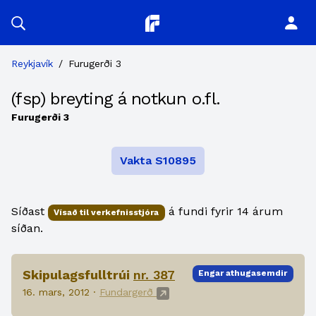
Planitor
Reykjavík
/
Furugerði 3
(fsp) breyting á notkun o.fl.
Furugerði 3
Vakta S10895
Síðast
á fundi fyrir 14 árum
Vísað til verkefnisstjóra
síðan.
Skipulagsfulltrúi
nr. 387
Engar athugasemdir
16. mars, 2012 ·
Fundargerð