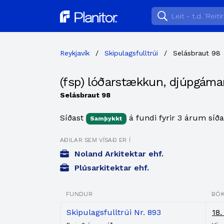
Planitor
Reykjavík
/
Skipulagsfulltrúi
/
Selásbraut 98
(fsp) lóðarstækkun, djúpgámar
Selásbraut 98
Síðast
á fundi fyrir 3 árum síða
Samþykkt
AÐILAR SEM VÍSAÐ ER Í
Noland Arkitektar ehf.
Plúsarkitektar ehf.
FUNDUR
BÓ
Skipulagsfulltrúi Nr. 893
18