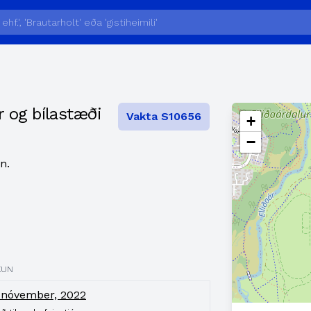
 og bílastæði
Vakta S10656
+
−
n.
KUN
. nóvember, 2022