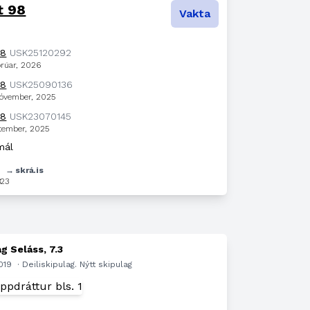
t 98
Vakta
98
USK25120292
brúar, 2026
98
USK25090136
nóvember, 2025
98
USK23070145
ptember, 2025
mál
7
→ skrá.is
323
g Seláss, 7.3
2019
· Deiliskipulag. Nýtt skipulag