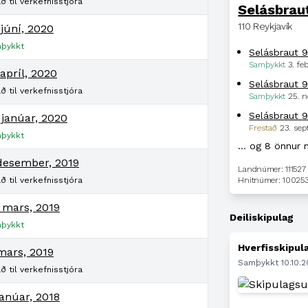
ð til verkefnisstjóra
Selásbrau
110 Reykjavík
 júní, 2020
þykkt
Selásbraut 
Samþykkt
3. fe
 apríl, 2020
Selásbraut 
ð til verkefnisstjóra
Samþykkt
25. 
Selásbraut 
 janúar, 2020
Frestað
23. se
þykkt
… og 8 önnur 
 desember, 2019
Landnúmer: 11152
ð til verkefnisstjóra
Hnitnúmer: 10025
 mars, 2019
Deiliskipulag
þykkt
Hverfisskipula
mars, 2019
Samþykkt 10.10.
ð til verkefnisstjóra
janúar, 2018