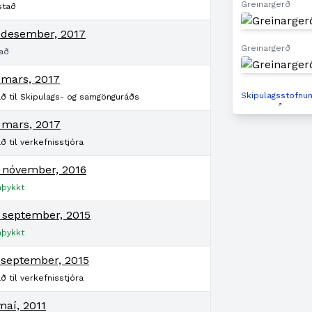
Greinargerð
stað
. desember, 2017
Greinargerð
að
 mars, 2017
Skipulagsstofnu
að til Skipulags- og samgönguráðs
 mars, 2017
ð til verkefnisstjóra
. nóvember, 2016
þykkt
. september, 2015
þykkt
 september, 2015
ð til verkefnisstjóra
maí, 2011