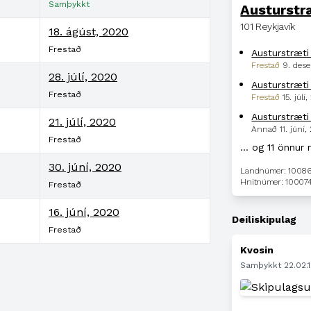
Samþykkt
Austurstr
101 Reykjavík
18. ágúst, 2020
Frestað
Austurstræti
Frestað
9. des
28. júlí, 2020
Austurstræti
Frestað
Frestað
15. júlí
Austurstræti
21. júlí, 2020
Annað
11. júní
Frestað
… og 11 önnur 
30. júní, 2020
Landnúmer: 1008
Hnitnúmer: 100074
Frestað
16. júní, 2020
Deiliskipulag
Frestað
Kvosin
Samþykkt 22.02