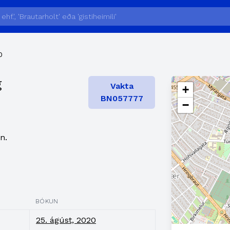
0
g
Vakta
+
BN057777
−
n.
BÓKUN
25. ágúst, 2020