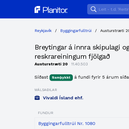
Planitor
Reykjavík
/
Byggingarfulltrúi
/
Austurstræti 2
Breytingar á innra skipulagi o
reskrareiningum fjölgað
Austurstræti 20
11.40.503
Síðast
á fundi fyrir 5 árum síða
Samþykkt
MÁLSAÐILAR
Vivaldi Ísland ehf.
FUNDUR
Byggingarfulltrúi Nr. 1080