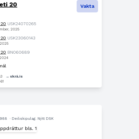
æti 20
Vakta
 20
USK24070265
ember, 2025
 20
USK23060143
, 2025
 20
BN060689
, 2024
mál
63
→ skrá.is
61
.1988
· Deiliskipulag. Nýtt DSK