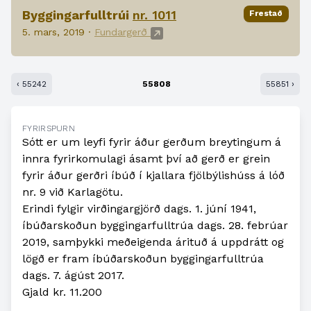
Byggingarfulltrúi
nr. 1011
Frestað
5. mars, 2019 ·
Fundargerð
‹ 55242
55808
55851 ›
FYRIRSPURN
Sótt er um leyfi fyrir áður gerðum breytingum á
innra fyrirkomulagi ásamt því að gerð er grein
fyrir áður gerðri íbúð í kjallara fjölbýlishúss á lóð
nr. 9 við Karlagötu.
Erindi fylgir virðingargjörð dags. 1. júní 1941,
íbúðarskoðun byggingarfulltrúa dags. 28. febrúar
2019, samþykki meðeigenda árituð á uppdrátt og
lögð er fram íbúðarskoðun byggingarfulltrúa
dags. 7. ágúst 2017.
Gjald kr. 11.200