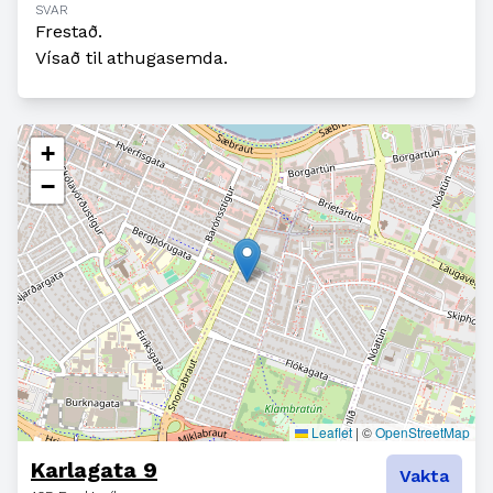
SVAR
Frestað.
Vísað til athugasemda.
+
−
Leaflet
|
©
OpenStreetMap
Karlagata 9
Vakta