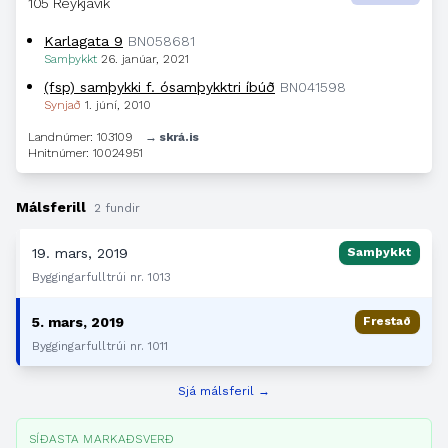
105 Reykjavík
Karlagata 9
BN058681
Samþykkt
26. janúar, 2021
(fsp) samþykki f. ósamþykktri íbúð
BN041598
Synjað
1. júní, 2010
Landnúmer: 103109
→ skrá.is
Hnitnúmer: 10024951
Málsferill
2 fundir
19. mars, 2019
Samþykkt
Byggingarfulltrúi nr. 1013
5. mars, 2019
Frestað
Byggingarfulltrúi nr. 1011
Sjá málsferil →
SÍÐASTA MARKAÐSVERÐ