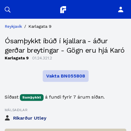
Planitor
Reykjavík
/
Karlagata 9
Ósamþykkt íbúð í kjallara - áður
gerðar breytingar - Gögn eru hjá Karó
Karlagata 9
01.24.321.2
Vakta BN055808
Síðast
á fundi fyrir 7 árum síðan.
Samþykkt
MÁLSAÐILAR
Ríkarður Utley