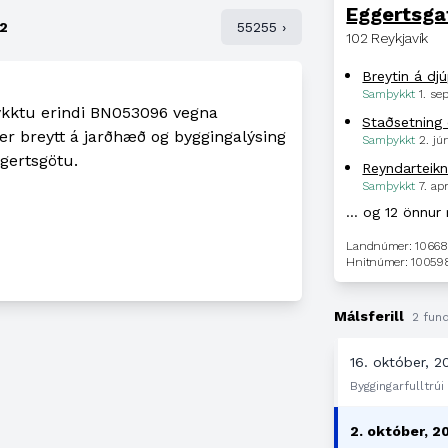
Eggertsga
2
55255 ›
102 Reykjavík
Breytin á d
Samþykkt
1. s
þykktu erindi BN053096 vegna
Staðsetning
 breytt á jarðhæð og byggingalýsing
Samþykkt
2. jú
gertsgötu.
Reyndarteikn
Samþykkt
7. ap
… og 12 önnur
Landnúmer: 1066
Hnitnúmer: 10059
Málsferill
2 fund
16. október, 2
Byggingarfulltrúi
2. október, 2