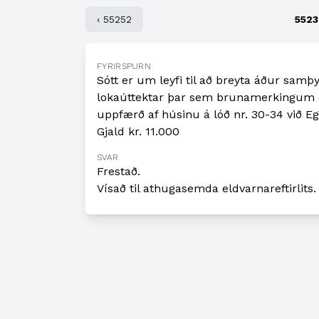
‹ 55252
5523
FYRIRSPURN
Sótt er um leyfi til að breyta áður sam
lokaúttektar þar sem brunamerkingum er
uppfærð af húsinu á lóð nr. 30-34 við Eg
Gjald kr. 11.000
SVAR
Frestað.
Vísað til athugasemda eldvarnareftirlits.