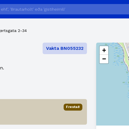
ertsgata 2-34
Vakta BN055232
+
−
n.
Frestað