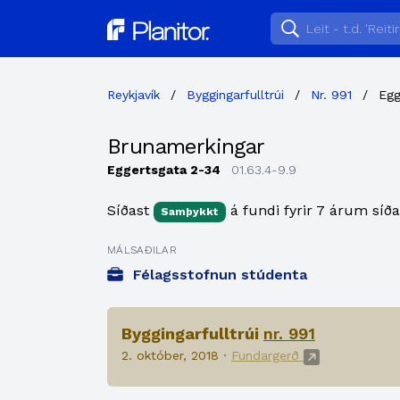
Planitor
Reykjavík
/
Byggingarfulltrúi
/
Nr. 991
/
Egg
Brunamerkingar
Eggertsgata 2-34
01.63.4-9.9
Síðast
á fundi fyrir 7 árum síða
Samþykkt
MÁLSAÐILAR
Félagsstofnun stúdenta
Byggingarfulltrúi
nr. 991
2. október, 2018 ·
Fundargerð