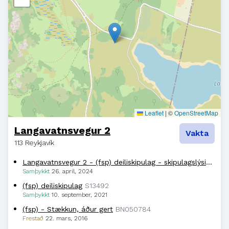
Leaflet
|
©
OpenStreetMap
Langavatnsvegur 2
Vakta
113 Reykjavík
Langavatnsvegur 2 - (fsp) deiliskipulag - skipulagslýsing
US
Samþykkt
26. apríl, 2024
(fsp) deiliskipulag
S13492
Samþykkt
10. september, 2021
(fsp) - Stækkun, áður gert
BN050784
Frestað
22. mars, 2016