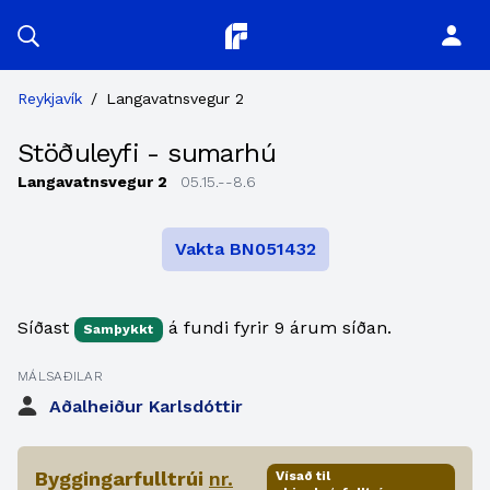
Planitor
Reykjavík
/
Langavatnsvegur 2
Stöðuleyfi - sumarhú
Langavatnsvegur 2
05.15.--8.6
Vakta BN051432
Síðast
á fundi fyrir 9 árum síðan.
Samþykkt
MÁLSAÐILAR
Aðalheiður Karlsdóttir
Byggingarfulltrúi
nr.
Vísað til