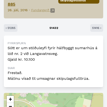
skipulagsfulltrúa
885
26. júlí, 2016 ·
Fundargerð
‹ 51285
51432
51416 ›
FYRIRSPURN
Sótt er um stöðuleyfi fyrir hálfbyggt sumarhús á
lóð nr. 2 við Langavatnsveg.
Gjald kr. 10.100
SVAR
Frestað.
Málinu vísað til umsagnar skipulagsfulltrúa.
+
−