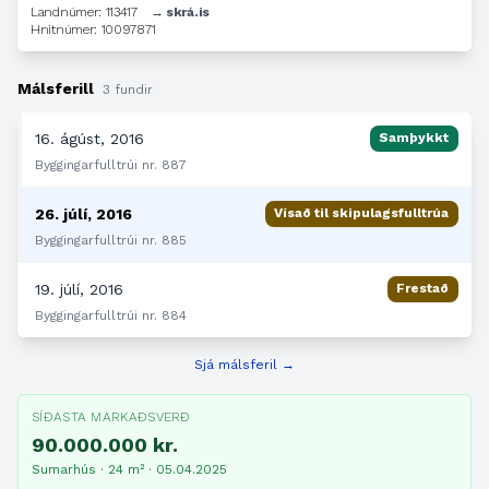
Landnúmer: 113417
→ skrá.is
Hnitnúmer: 10097871
Málsferill
3 fundir
16. ágúst, 2016
Samþykkt
Byggingarfulltrúi nr. 887
26. júlí, 2016
Vísað til skipulagsfulltrúa
Byggingarfulltrúi nr. 885
19. júlí, 2016
Frestað
Byggingarfulltrúi nr. 884
Sjá málsferil →
SÍÐASTA MARKAÐSVERÐ
90.000.000 kr.
Sumarhús · 24 m² · 05.04.2025