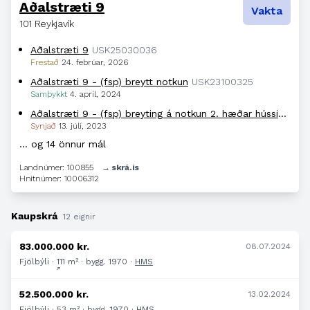
Aðalstræti 9
Vakta
101 Reykjavík
Aðalstræti 9
USK25030036
Frestað
24. febrúar, 2026
Aðalstræti 9 - (fsp) breytt notkun
USK23100325
Samþykkt
4. apríl, 2024
Aðalstræti 9 - (fsp) breyting á notkun 2. hæðar hússins
USK
Synjað
13. júlí, 2023
… og 14 önnur mál
Landnúmer: 100855
→ skrá.is
Hnitnúmer: 10006312
Kaupskrá
12 eignir
83.000.000 kr.
08.07.2024
Fjölbýli · 111 m² · bygg. 1970 ·
HMS
52.500.000 kr.
13.02.2024
Fjölbýli · 53 m² · bygg. 1970 ·
HMS