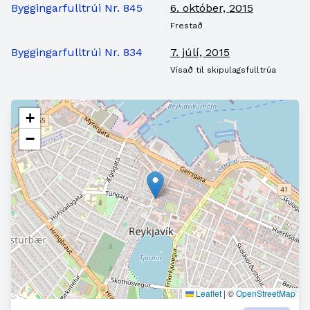
Byggingarfulltrúi Nr. 845
6. október, 2015
Frestað
Byggingarfulltrúi Nr. 834
7. júlí, 2015
Vísað til skipulagsfulltrúa
+
−
Leaflet
|
©
OpenStreetMap