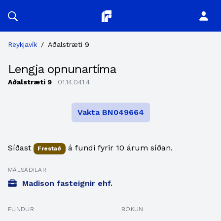
Planitor
Reykjavík
/
Aðalstræti 9
Lengja opnunartíma
Aðalstræti 9
01.14.041.4
Vakta BN049664
Síðast
á fundi fyrir 10 árum síðan.
Frestað
MÁLSAÐILAR
Madison fasteignir ehf.
FUNDUR
BÓKUN