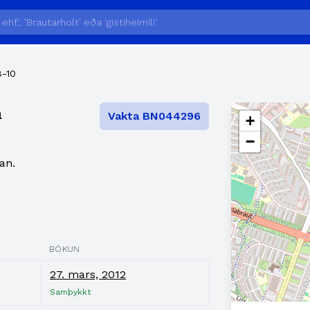
8-10
a
Vakta BN044296
+
−
an.
BÓKUN
27. mars, 2012
Samþykkt