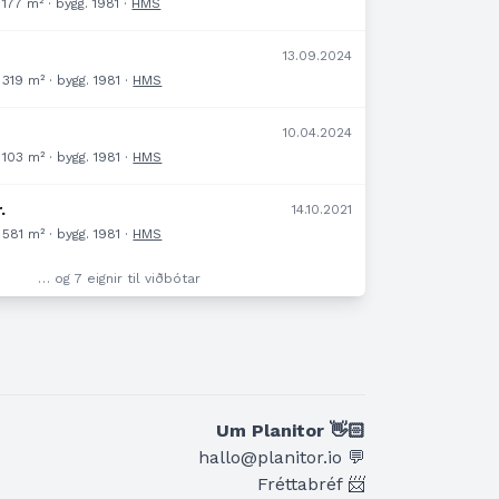
177 m² · bygg. 1981 ·
HMS
.
13.09.2024
319 m² · bygg. 1981 ·
HMS
10.04.2024
103 m² · bygg. 1981 ·
HMS
.
14.10.2021
581 m² · bygg. 1981 ·
HMS
… og 7 eignir til viðbótar
Um Planitor 👋🏻
hallo@planitor.io 💬
Fréttabréf 📨