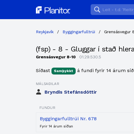
Planitor
Reykjavík
/
Byggingarfulltrúi
/
Grensásvegur 
(fsp) - 8 - Gluggar í stað hler
Grensásvegur 8-10
01.29.530.5
Síðast
á fundi fyrir 14 árum síð
Samþykkt
MÁLSAÐILAR
Bryndís Stefánsdóttir
FUNDUR
Byggingarfulltrúi Nr. 678
Fyrir 14 árum síðan