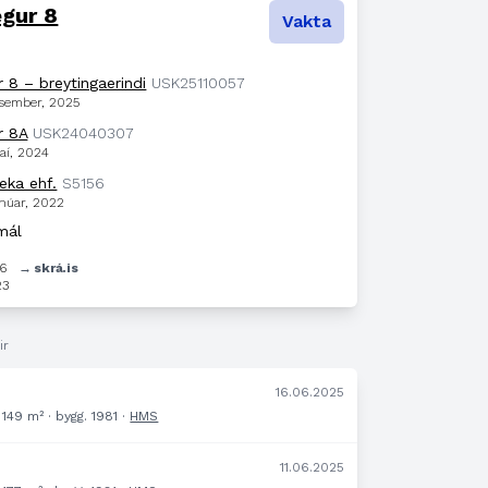
gur 8
Vakta
 8 – breytingaerindi
USK25110057
esember, 2025
r 8A
USK24040307
aí, 2024
eka ehf.
S5156
anúar, 2022
mál
46
→ skrá.is
23
ir
.
16.06.2025
149 m² · bygg. 1981 ·
HMS
11.06.2025