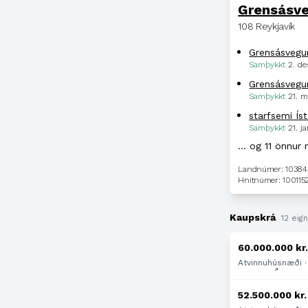
Grensásve
108 Reykjavík
Grensásvegur
Samþykkt
2. d
Grensásvegu
Samþykkt
21. m
starfsemi Íst
Samþykkt
21. j
… og 11 önnur 
Landnúmer: 1038
Hnitnúmer: 100115
Kaupskrá
12 eign
60.000.000 kr
Atvinnuhúsnæði · 
52.500.000 kr.