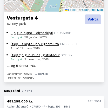
Leaflet
|
©
OpenStreetMap
Vesturgata 4
Vakta
101 Reykjavík
Fjölgun eigna - eignaskipti
BN056898
Samþykkt
28. janúar, 2020
(fsp) - Skipta upp eignarhluta
BN055859
Annað
12. mars, 2019
(fsp) fjölgun íbúða, gististaður
S11868
Samþykkt
2. desember, 2016
… og 5 önnur mál
Landnúmer: 100215
→ skrá.is
Hnitnúmer: 10013650
Kaupskrá
2 eignir
481.298.000 kr.
25.11.2024
Atvinnuhúsnæði · 27850 m² · bygg. 1971 ·
HMS