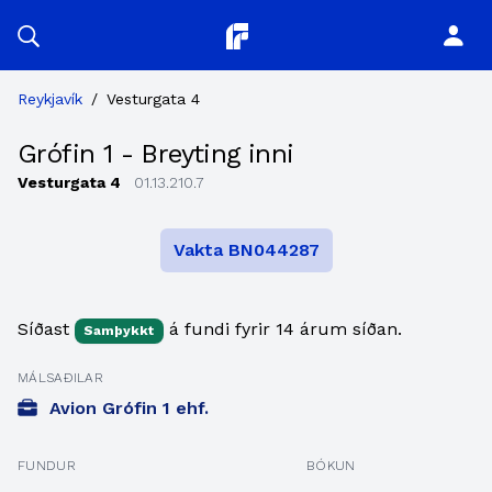
Planitor
Reykjavík
/
Vesturgata 4
Grófin 1 - Breyting inni
Vesturgata 4
01.13.210.7
Vakta BN044287
Síðast
á fundi fyrir 14 árum síðan.
Samþykkt
MÁLSAÐILAR
Avion Grófin 1 ehf.
FUNDUR
BÓKUN