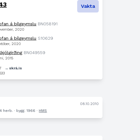
 43
Vakta
ofan á bílgeymslu
BN058191
nóvember, 2020
ofan á bílgeymslu
S10629
któber, 2020
Skjólgirðing
BN049559
úní, 2015
67
→ skrá.is
633
.
08.10.2010
 4 herb. · bygg. 1966 ·
HMS