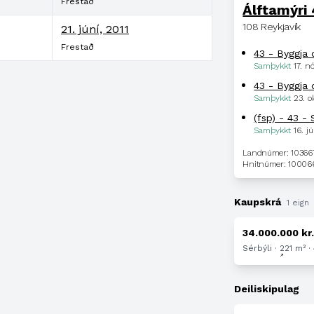
Frestað
Álftamýri
108 Reykjavík
21. júní, 2011
Frestað
43 - Byggja 
Samþykkt
17. 
43 - Byggja 
Samþykkt
23. o
(fsp) - 43 - 
Samþykkt
16. j
Landnúmer: 1036
Hnitnúmer: 10006
Kaupskrá
1 eign
34.000.000 kr
Sérbýli · 221 m² ·
Deiliskipulag