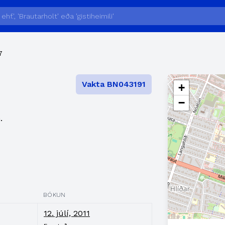
7
Vakta BN043191
+
−
.
BÓKUN
12. júlí, 2011