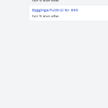
Fyrir 15 árum síðan
Byggingarfulltrúi Nr. 640
Fyrir 15 árum síðan