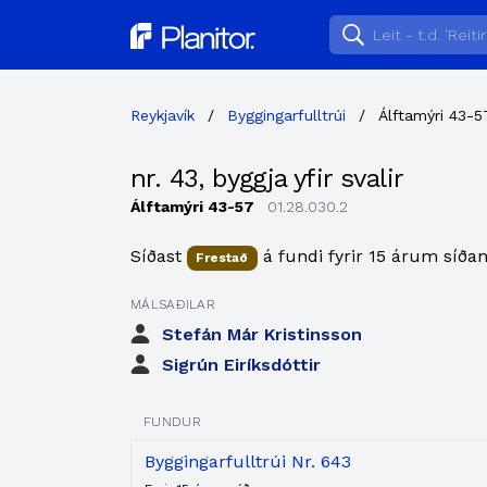
Planitor
Reykjavík
/
Byggingarfulltrúi
/
Álftamýri 43-5
nr. 43, byggja yfir svalir
Álftamýri 43-57
01.28.030.2
Síðast
á fundi fyrir 15 árum síðan
Frestað
MÁLSAÐILAR
Stefán Már Kristinsson
Sigrún Eiríksdóttir
FUNDUR
Byggingarfulltrúi Nr. 643