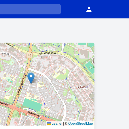
Leaflet
|
©
OpenStreetMap