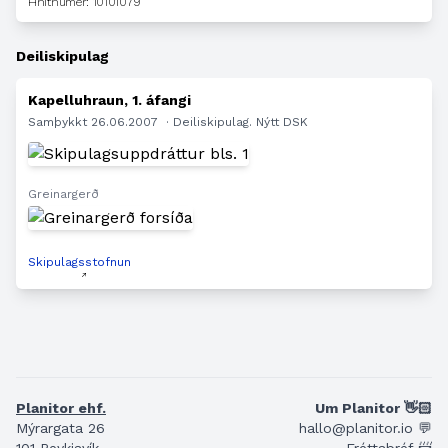
Hnitnúmer: 10101079
Deiliskipulag
Kapelluhraun, 1. áfangi
Samþykkt 26.06.2007
· Deiliskipulag. Nýtt DSK
Greinargerð
Skipulagsstofnun
Planitor ehf.
Um Planitor 👋🏻
Mýrargata 26
hallo@planitor.io 💬