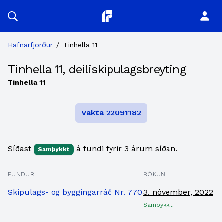
Planitor
Hafnarfjörður
/
Tinhella 11
Tinhella 11, deiliskipulagsbreyting
Tinhella 11
Vakta 22091182
Síðast
á fundi fyrir 3 árum síðan.
Samþykkt
FUNDUR
BÓKUN
Skipulags- og byggingarráð Nr. 770
3. nóvember, 2022
Samþykkt