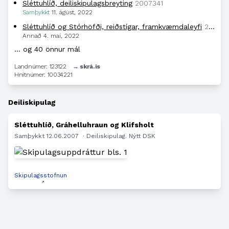
Sléttuhlíð, deiliskipulagsbreyting
2007341
Samþykkt
11. ágúst, 2022
Sléttuhlíð og Stórhöfði, reiðstígar, framkvæmdaleyfi
2205125
Annað
4. maí, 2022
… og 40 önnur mál
Landnúmer: 123122
→ skrá.is
Hnitnúmer: 10034221
Deiliskipulag
Sléttuhlíð, Gráhelluhraun og Klifsholt
Samþykkt 12.06.2007
· Deiliskipulag. Nýtt DSK
Skipulagsstofnun