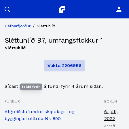
Planitor
Hafnarfjörður
/
Sléttuhlíð
Sléttuhlíð B7, umfangsflokkur 1
Sléttuhlíð
Vakta 2206956
Síðast
á fundi fyrir 4 árum síðan.
tekið fyrir
FUNDUR
BÓKUN
Afgreiðslufundur skipulags- og
6. júlí,
byggingarfulltrúa Nr. 890
2022
Annað