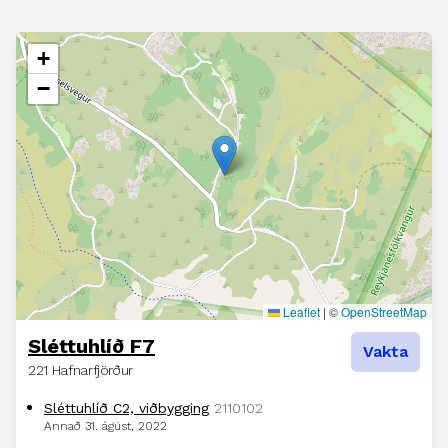
+
−
Leaflet
|
©
OpenStreetMap
Sléttuhlíð F7
Vakta
221 Hafnarfjörður
Sléttuhlíð C2, viðbygging
2110102
Annað
31. ágúst, 2022