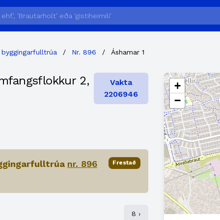
 byggingarfulltrúa
/
Nr. 896
/
Áshamar 1
umfangsflokkur 2,
Vakta
+
2206946
−
ggingarfulltrúa
nr. 896
Frestað
8 ›