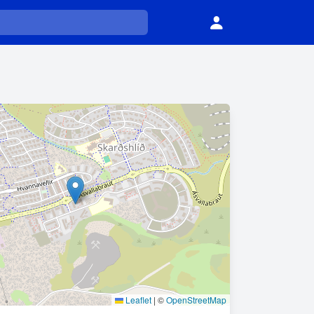
Leaflet
|
©
OpenStreetMap