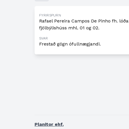
FYRIRSPURN
Rafael Pereira Campos De Pinho fh. lóð
fjölbýlishúss mhl. 01 og 02.
SVAR
Frestað gögn ófullnægjandi.
Planitor ehf.