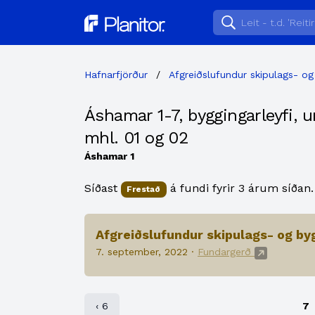
Planitor
Hafnarfjörður
/
Afgreiðslufundur skipulags- og
Áshamar 1-7, byggingarleyfi, 
mhl. 01 og 02
Áshamar 1
Síðast
á fundi fyrir 3 árum síðan.
Frestað
Afgreiðslufundur skipulags- og by
7. september, 2022 ·
Fundargerð
‹ 6
7