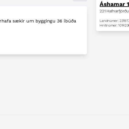
Áshamar 
221 Hafnarfjörðu
arhafa sækir um byggingu 36 íbúða
Landnúmer: 23197
Hnitnúmer: 101423