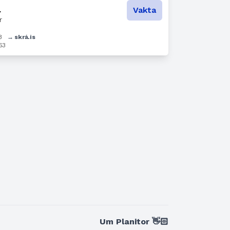
1
Vakta
r
3
→ skrá.is
63
Um Planitor 👋🏻