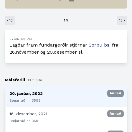
‹ 13
14
15 ›
FYRIRSPURN
Lagðar fram fundargerðir stjórnar
Sorpu bs.
frá
26.nóvember og 20.desember sl.
Málsferill
13 fundir
20. janúar, 2022
Annað
Bæjarráð nr. 3593
16. desember, 2021
Annað
Bæjarráð nr. 3591