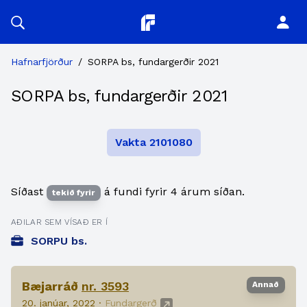
Planitor
Hafnarfjörður
/
SORPA bs, fundargerðir 2021
SORPA bs, fundargerðir 2021
Vakta 2101080
Síðast
á fundi fyrir 4 árum síðan.
tekið fyrir
AÐILAR SEM VÍSAÐ ER Í
SORPU bs.
Bæjarráð
nr. 3593
Annað
20. janúar, 2022 ·
Fundargerð