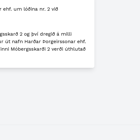
ehf. um lóðina nr. 2 við
skarð 2 og því dregið á milli
 út nafn Harðar Þorgeirssonar ehf.
óðinni Móbergsskarði 2 verði úthlutað