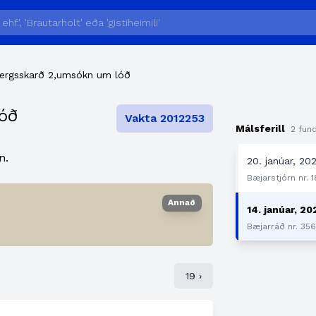
rgsskarð 2,umsókn um lóð
óð
Vakta 2012253
Málsferill
2 fund
n.
20. janúar, 202
Bæjarstjórn nr. 
Annað
14. janúar, 20
Bæjarráð nr. 35
19 ›