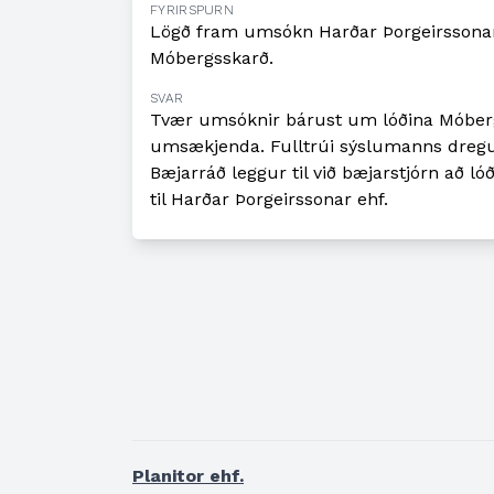
FYRIRSPURN
Lögð fram umsókn Harðar Þorgeirssonar 
Móbergsskarð.
SVAR
Tvær umsóknir bárust um lóðina Móbergs
umsækjenda. Fulltrúi sýslumanns dregur
Bæjarráð leggur til við bæjarstjórn að l
til Harðar Þorgeirssonar ehf.
Planitor ehf.