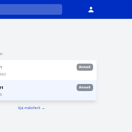
ir
1
Annað
1862
21
Annað
65
Sjá málsferil →