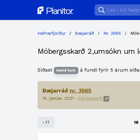
Planitor
Hafnarfjörður
/
Bæjarráð
/
Nr. 3565
/
Móbe
Móbergsskarð 2,umsókn um l
Síðast
á fundi fyrir 5 árum síða
tekið fyrir
Bæjarráð
nr. 3565
14. janúar, 2021 ·
Fundargerð
‹ 17
18