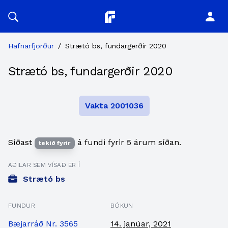
Planitor
Hafnarfjörður
/
Strætó bs, fundargerðir 2020
Strætó bs, fundargerðir 2020
Vakta 2001036
Síðast
á fundi fyrir 5 árum síðan.
tekið fyrir
AÐILAR SEM VÍSAÐ ER Í
Strætó bs
FUNDUR
BÓKUN
Bæjarráð Nr. 3565
14. janúar, 2021