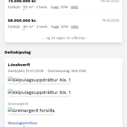
75.500.000 kr.
04.05.2022
Fjölbýli · 112 m² · 3 herb. · bygg. 2014 ·
HMS
58.000.000 kr.
14.01.2022
Fjölbýli · 90 m² · 2 herb. · bygg. 2014 ·
HMS
… og 24 eignir til viðbótar
Deiliskipulag
Lónshverfi
Samþykkt 21.02.2006
· Deiliskipulag. Nýtt DSK
Greinargerð
Skipulagsstofnun