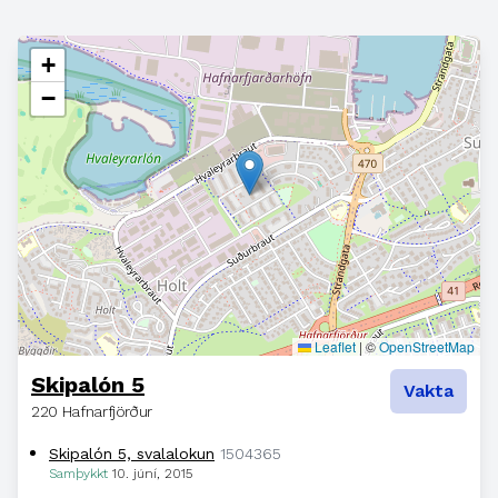
+
−
Leaflet
|
©
OpenStreetMap
Skipalón 5
Vakta
220 Hafnarfjörður
Skipalón 5, svalalokun
1504365
Samþykkt
10. júní, 2015