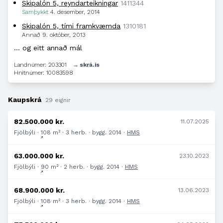
Skipalón 5, reyndarteikningar
1411344
Samþykkt
4. desember, 2014
Skipalón 5, tími framkvæmda
1310181
Annað
9. október, 2013
… og eitt annað mál
Landnúmer: 203301
→ skrá.is
Hnitnúmer: 10083598
Kaupskrá
29 eignir
82.500.000 kr.
11.07.2025
Fjölbýli · 108 m² · 3 herb. · bygg. 2014 ·
HMS
63.000.000 kr.
23.10.2023
Fjölbýli · 90 m² · 2 herb. · bygg. 2014 ·
HMS
68.900.000 kr.
13.06.2023
Fjölbýli · 108 m² · 3 herb. · bygg. 2014 ·
HMS