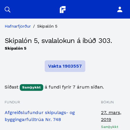
Planitor
Hafnarfjörður
/
Skipalón 5
Skipalón 5, svalalokun á íbúð 303.
Skipalón 5
Vakta 1903557
Síðast
á fundi fyrir 7 árum síðan.
Samþykkt
FUNDUR
BÓKUN
Afgreiðslufundur skipulags- og
27. mars,
byggingarfulltrúa Nr. 748
2019
Samþykkt