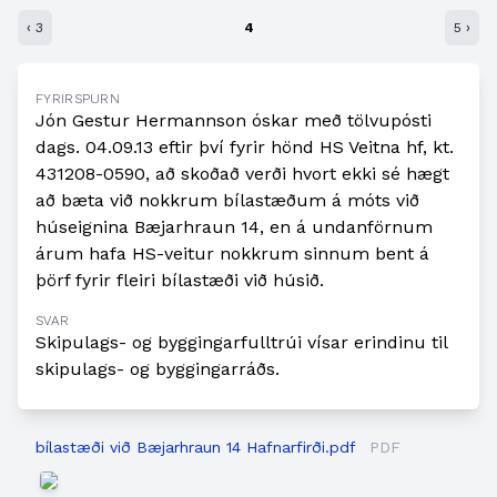
‹ 3
4
5 ›
FYRIRSPURN
Jón Gestur Hermannson óskar með tölvupósti
dags. 04.09.13 eftir því fyrir hönd HS Veitna hf, kt.
431208-0590, að skoðað verði hvort ekki sé hægt
að bæta við nokkrum bílastæðum á móts við
húseignina Bæjarhraun 14, en á undanförnum
árum hafa HS-veitur nokkrum sinnum bent á
þörf fyrir fleiri bílastæði við húsið.
SVAR
Skipulags- og byggingarfulltrúi vísar erindinu til
skipulags- og byggingarráðs.
bílastæði við Bæjarhraun 14 Hafnarfirði.pdf
PDF