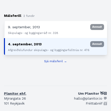
Málsferill
2 fundir
9. september, 2013
Annað
Skipulags- og byggingarráð nr. 328
4. september, 2013
Annað
Afgreiðslufundur skipulags- og byggingarfulltrúa nr. 476
Sjá málsferil →
Planitor ehf.
Um Planitor 👋🏻
Mýrargata 26
hallo@planitor.io 💬
101 Reykjavík
Fréttabréf 📨