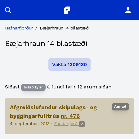
Planitor
Hafnarfjörður
/
Bæjarhraun 14 bílastæði
Bæjarhraun 14 bílastæði
Vakta 1309130
Síðast
á fundi fyrir 12 árum síðan.
tekið fyrir
Afgreiðslufundur skipulags- og
Annað
byggingarfulltrúa
nr. 476
4. september, 2013 ·
Fundargerð