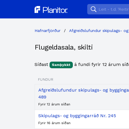
Planitor
Hafnarfjörður
/
Afgreiðslufundur skipulags- og
Flugeldasala, skilti
Síðast
á fundi fyrir 12 árum síð
Samþykkt
FUNDUR
Afgreiðslufundur skipulags- og byggingar
489
Fyrir 12 árum síðan
Skipulags- og byggingarráð Nr. 245
Fyrir 16 árum síðan