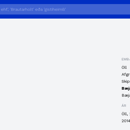
EMB
Öll
Afgr
Skip
Bæj
Bæja
ÁR
,
Öll
201