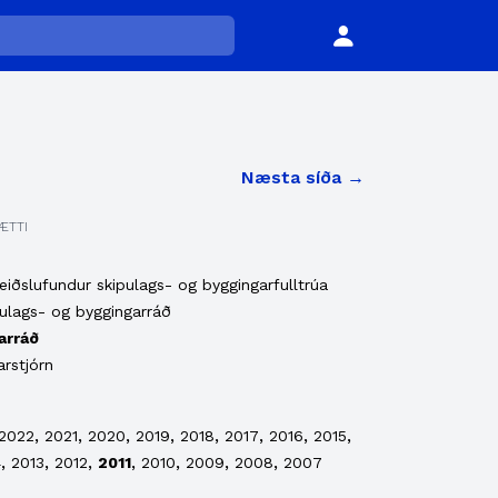
Næsta síða →
ÆTTI
eiðslufundur skipulags- og byggingarfulltrúa
ulags- og byggingarráð
arráð
rstjórn
,
,
,
,
,
,
,
,
2022
2021
2020
2019
2018
2017
2016
2015
,
,
,
,
,
,
,
4
2013
2012
2011
2010
2009
2008
2007