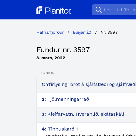
Planitor
Hafnarfjörður
/
Bæjarráð
/
Nr. 3597
Fundur nr. 3597
3. mars, 2022
BÓKUN
1
: Yfirlýsing, brot á sjálfstæði og sjálfr
2
: Fjölmenningarráð
3
: Kleifarvatn, Hverahlíð, skátaskáli
4
: Tinnuskarð 1