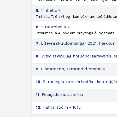
Tinnuskarð 1, umsókn um lóð, breyting á úthl
5
: Tinhella 7
Tinhella 7, 9 skil og 11,umsókn um lóð,úthlutu
6
: Straumhella 4
Straumhella 4, ósk um breytingu á lóðarhafa
7
: Lífeyrisskuldbindingar 2021, hækkun
8
: Svæðisskipulag höfuðborgarsvæðis, e
9
: Flóttamenn, samræmd móttaka
10
: Samningar um sérhæfða akstursþjóns
11
: Félagsdómur, stefna
12
: Hafnarstjórn - 1615