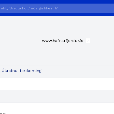
www.hafnarfjordur.is
æði Úkraínu, fordæming