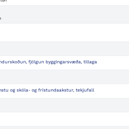
utun
n
ndurskoðun, fjölgun byggingarsvæða, tillaga
tu og skóla- og frístundaakstur, tekjufall