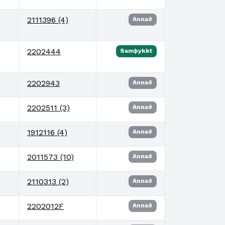
2111396 (4)
Annað
2202444
Samþykkt
2202943
Annað
2202511 (3)
Annað
1912116 (4)
Annað
2011573 (10)
Annað
2110313 (2)
Annað
2202012F
Annað