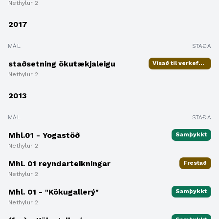
Nethylur 2
2017
MÁL
STAÐA
staðsetning ökutækjaleigu
Vísað til verkefnisstjóra
Nethylur 2
2013
MÁL
STAÐA
Mhl.01 - Yogastöð
Samþykkt
Nethylur 2
Mhl. 01 reyndarteikningar
Frestað
Nethylur 2
Mhl. 01 - "Kökugallerý"
Samþykkt
Nethylur 2