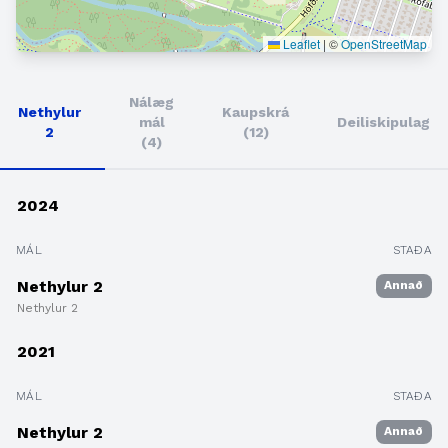
Leaflet
|
©
OpenStreetMap
Nálæg
Nethylur
Kaupskrá
mál
Deiliskipulag
2
(12)
(4)
2024
MÁL
STAÐA
Nethylur 2
Annað
Nethylur 2
2021
MÁL
STAÐA
Nethylur 2
Annað