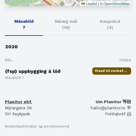
Leaflet
|
©
OpenStreetMap
Mávahlíð
Nálæg mál
Kaupskrá
7
(10)
(4)
2020
MÁL
STAÐA
(fsp) uppbygging á lóð
Vísað til verkefnisstjóra
Mávahlíð 7
Planitor ehf.
Um Planitor 👋🏻
Mýrargata 26
hallo@planitor.io 💬
101 Reykjavík
Fréttabréf 📨
Notendaskilmálar og persónuvernd