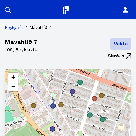
Planitor
Reykjavík
/
Mávahlíð 7
Mávahlíð 7
Vakta
105, Reykjavík
Skrá.is
+
−