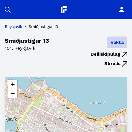
Planitor
Reykjavík
/
Smiðjustígur 13
Smiðjustígur 13
Vakta
101, Reykjavík
Deiliskipulag
Skrá.is
+
−