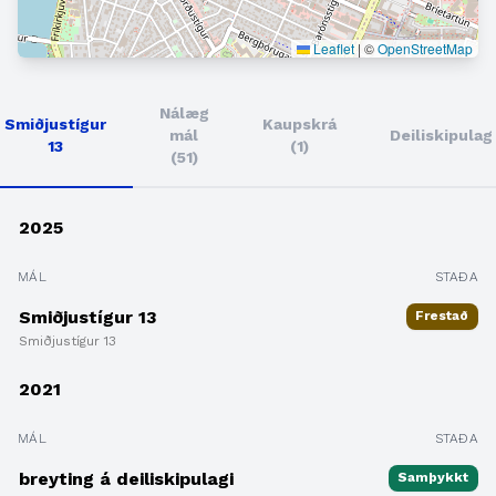
Leaflet
|
©
OpenStreetMap
Nálæg
Smiðjustígur
Kaupskrá
mál
Deiliskipulag
13
(1)
(51)
2025
MÁL
STAÐA
Smiðjustígur 13
Frestað
Smiðjustígur 13
2021
MÁL
STAÐA
breyting á deiliskipulagi
Samþykkt