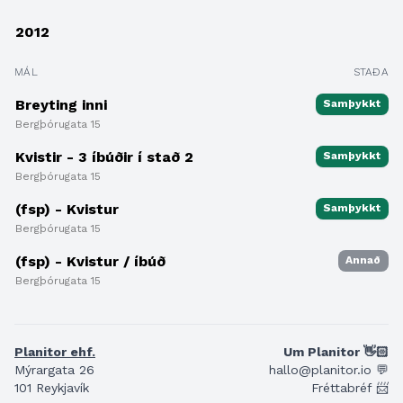
2012
MÁL
STAÐA
Breyting inni
Samþykkt
Bergþórugata 15
Kvistir - 3 íbúðir í stað 2
Samþykkt
Bergþórugata 15
(fsp) - Kvistur
Samþykkt
Bergþórugata 15
(fsp) - Kvistur / íbúð
Annað
Bergþórugata 15
Planitor ehf.
Um Planitor 👋🏻
Mýrargata 26
hallo@planitor.io 💬
101 Reykjavík
Fréttabréf 📨