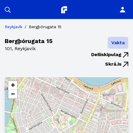
Planitor
Reykjavík
/
Bergþórugata 15
Bergþórugata 15
Vakta
101, Reykjavík
Deiliskipulag
Skrá.is
+
−