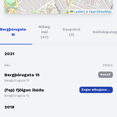
Leaflet
|
©
OpenStreetMap
Nálæg
Bergþórugata
Kaupskrá
mál
Deiliskipulag
15
(2)
(47)
2021
MÁL
STAÐA
Bergþórugata 15
Annað
Bergþórugata 15
(fsp) fjölgun íbúða
Engar athugasemdir
Bergþórugata 15
2018