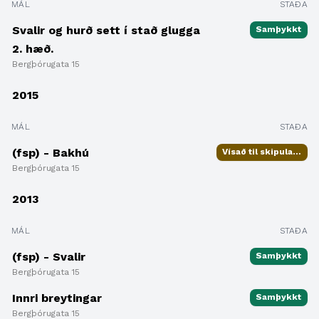
MÁL
STAÐA
Svalir og hurð sett í stað glugga
Samþykkt
2. hæð.
Bergþórugata 15
2015
MÁL
STAÐA
(fsp) - Bakhú
Vísað til skipulagsfulltrúa
Bergþórugata 15
2013
MÁL
STAÐA
(fsp) - Svalir
Samþykkt
Bergþórugata 15
Innri breytingar
Samþykkt
Bergþórugata 15