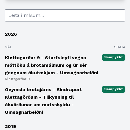
2026
MÁL
STAÐA
Klettagarðar 9 - Starfsleyfi vegna
Samþykkt
móttöku á brotamálmum og úr sér
gengnum ökutækjum - Umsagnarbeiðni
Klettagarðar 9
Geymsla brotajárns - Sindraport
Samþykkt
Klettagörðum - Tilkynning til
ákvörðunar um matsskyldu -
Umsagnarbeiðni
2019