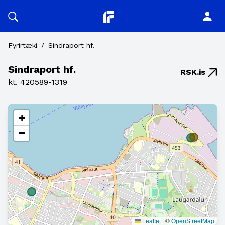
Planitor
Fyrirtæki
/
Sindraport hf.
Sindraport hf.
RSK.is
kt. 420589-1319
+
−
Leaflet
|
©
OpenStreetMap