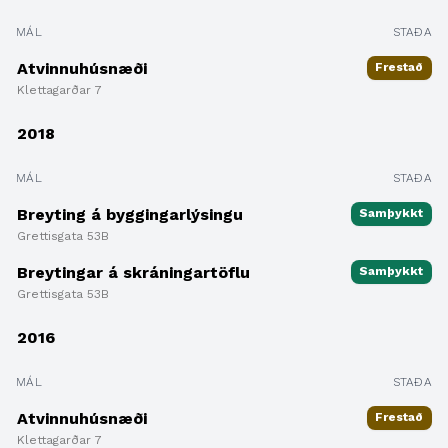
MÁL
STAÐA
Atvinnuhúsnæði
Frestað
Klettagarðar 7
2018
MÁL
STAÐA
Breyting á byggingarlýsingu
Samþykkt
Grettisgata 53B
Breytingar á skráningartöflu
Samþykkt
Grettisgata 53B
2016
MÁL
STAÐA
Atvinnuhúsnæði
Frestað
Klettagarðar 7