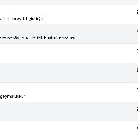
ofum breytt í gistirými
hitt norðv. þ.e. út frá húsi til norðurs
a geymsluskúr