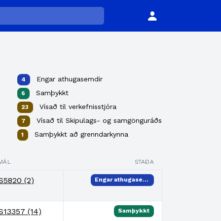
Engar athugasemdir
4
Samþykkt
6
Vísað til verkefnisstjóra
23
Vísað til Skipulags- og samgönguráðs
7
Samþykkt að grenndarkynna
1
MÁL
STAÐA
S5820 (2)
Engar athugasemdir
S13357 (14)
Samþykkt