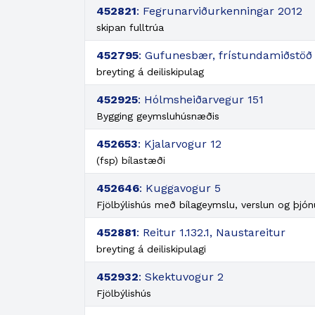
452821
: Fegrunarviðurkenningar 2012
skipan fulltrúa
452795
: Gufunesbær, frístundamiðstöð
breyting á deiliskipulag
452925
: Hólmsheiðarvegur 151
Bygging geymsluhúsnæðis
452653
: Kjalarvogur 12
(fsp) bílastæði
452646
: Kuggavogur 5
Fjölbýlishús með bílageymslu, verslun og þjón
452881
: Reitur 1.132.1, Naustareitur
breyting á deiliskipulagi
452932
: Skektuvogur 2
Fjölbýlishús