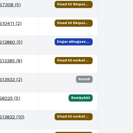
S7308 (5)
Vísað til Skipulags- og samgönguráðs
S10411 (2)
Vísað til Skipulags- og samgönguráðs
S13860 (5)
Engar athugasemdir
S13385 (8)
Vísað til verkefnisstjóra
S13933 (2)
Annað
S8225 (5)
Samþykkt
S13832 (10)
Vísað til verkefnisstjóra