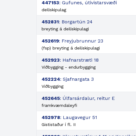
447153
: Gufunes, útivistarsvæði
deiliskipulag
452831
: Borgartún 24
breyting á deiliskipulagi
452619
: Freyjubrunnur 23
(fsp) breyting á deiliskipulagi
452923
: Hafnarstræti 18
Viðbygging - endurbygging
452224
: Sjafnargata 3
Viðbygging
452645
: Úlfarsárdalur, reitur E
framkvæmdaleyfi
452978
: Laugavegur 51
Gististaður í fl. II