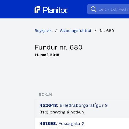
Planitor
Reykjavík
/
Skipulagsfulltrúi
/
Nr. 680
Fundur nr. 680
11. maí, 2018
BÓKUN
452648
: Bræðraborgarstígur 9
(fsp) breyting á notkun
451898
: Fossagata 2