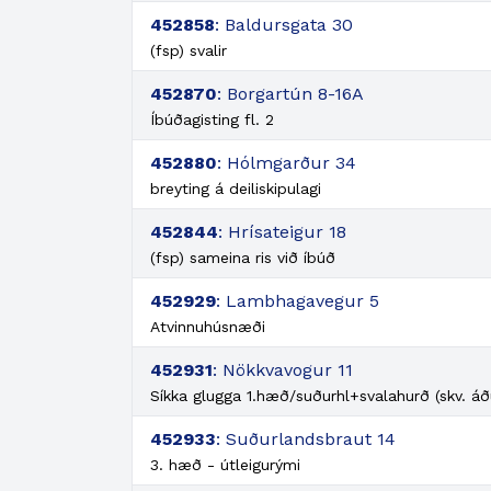
452858
: Baldursgata 30
(fsp) svalir
452870
: Borgartún 8-16A
Íbúðagisting fl. 2
452880
: Hólmgarður 34
breyting á deiliskipulagi
452844
: Hrísateigur 18
(fsp) sameina ris við íbúð
452929
: Lambhagavegur 5
Atvinnuhúsnæði
452931
: Nökkvavogur 11
Síkka glugga 1.hæð/suðurhl+svalahurð (skv. áð
452933
: Suðurlandsbraut 14
3. hæð - útleigurými