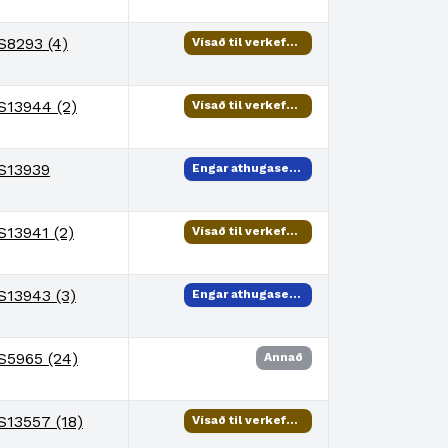
S8293 (4)
Vísað til verkefnisstjóra
S13944 (2)
Vísað til verkefnisstjóra
S13939
Engar athugasemdir
S13941 (2)
Vísað til verkefnisstjóra
S13943 (3)
Engar athugasemdir
S5965 (24)
Annað
S13557 (18)
Vísað til verkefnisstjóra