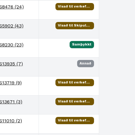
S8476 (24)
Vísað til verkefnisstjóra
S5902 (43)
Vísað til Skipulags- og samgönguráðs
S8230 (23)
Samþykkt
S13935 (7)
Annað
S13719 (9)
Vísað til verkefnisstjóra
S13671 (3)
Vísað til verkefnisstjóra
S11010 (2)
Vísað til verkefnisstjóra