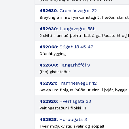
452630
: Grensásvegur 22
Breyting á innra fyrirkomulagi 2. hæðar, skrifst
452930
: Laugavegur 58b
2 skilti - annað þeirra flatt á gafl/austurhl og 
452068
: Stigahlíð 45-47
Ofanábygging
452608
: Tangarhöfði 9
(fsp) gististaður
452921
: Framnesvegur 12
Sækja um fjölgun íbúða úr einni í þrjár, byggj
452926
: Hverfisgata 33
Veitingastaður í flokki III
452928
: Hörpugata 3
Tveir miðjukvistir, svalir og sólpall