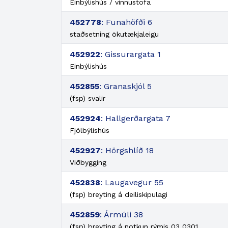
Einbýlishús / vinnustofa
452778
: Funahöfði 6
staðsetning ökutækjaleigu
452922
: Gissurargata 1
Einbýlishús
452855
: Granaskjól 5
(fsp) svalir
452924
: Hallgerðargata 7
Fjölbýlishús
452927
: Hörgshlíð 18
Viðbygging
452838
: Laugavegur 55
(fsp) breyting á deiliskipulagi
452859
: Ármúli 38
(fsp) breyting á notkun rýmis 03 0301