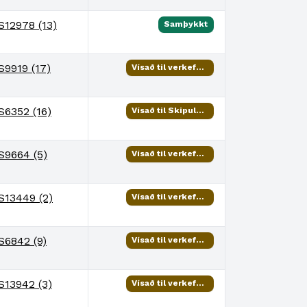
S12978 (13)
Samþykkt
S9919 (17)
Vísað til verkefnisstjóra
S6352 (16)
Vísað til Skipulags- og samgönguráðs
S9664 (5)
Vísað til verkefnisstjóra
S13449 (2)
Vísað til verkefnisstjóra
S6842 (9)
Vísað til verkefnisstjóra
S13942 (3)
Vísað til verkefnisstjóra