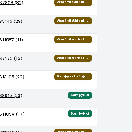
S7808 (82)
Vísað til Skipulags- og samgönguráðs
S5145 (29)
Vísað til Skipulags- og samgönguráðs
S11587 (11)
Vísað til verkefnisstjóra
S7175 (15)
Vísað til verkefnisstjóra
S13195 (22)
Samþykkt að grenndarkynna
S9615 (53)
Samþykkt
S11094 (17)
Samþykkt