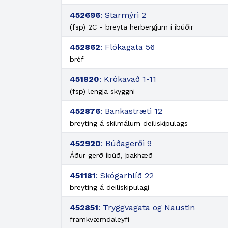
452696
: Starmýri 2
(fsp) 2C - breyta herbergjum í íbúðir
452862
: Flókagata 56
bréf
451820
: Krókavað 1-11
(fsp) lengja skyggni
452876
: Bankastræti 12
breyting á skilmálum deiliskipulags
452920
: Búðagerði 9
Áður gerð íbúð, þakhæð
451181
: Skógarhlíð 22
breyting á deiliskipulagi
452851
: Tryggvagata og Naustin
framkvæmdaleyfi