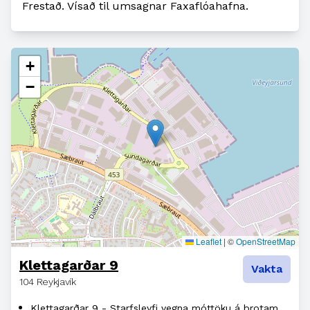
Frestað. Vísað til umsagnar Faxaflóahafna.
+
−
Leaflet
|
©
OpenStreetMap
Klettagarðar 9
Vakta
104 Reykjavík
Klettagarðar 9 - Starfsleyfi vegna móttöku á brotamálmum og úr sér gengnum ökutækjum - Umsagnarbeiðni