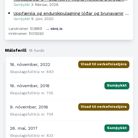
Samþykkt
3. febrúar, 2026
Uppfærsla og endurskipulagning lóðar og brunavarnir
BN057
Samþykkt
9. júní, 2020
Landnúmer: 103889
→ skrá.is
Hnitnúmer: 10013263
Málsferill
18 fundir
18. nóvember, 2022
Vísað til verkefnisstjóra
Skipulagsfulltrúi nr. 893
16. nóvember, 2018
Samþykkt
Skipulagsfulltrúi nr. 705
9. nóvember, 2018
Vísað til verkefnisstjóra
Skipulagsfulltrúi nr. 704
26. maí, 2017
Samþykkt
Skipulagsfulltrúi nr. 633