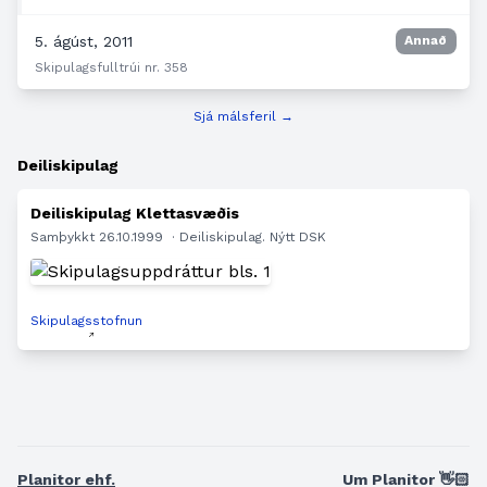
5. ágúst, 2011
Annað
Skipulagsfulltrúi nr. 358
Sjá málsferil →
Deiliskipulag
Deiliskipulag Klettasvæðis
Samþykkt 26.10.1999
· Deiliskipulag. Nýtt DSK
Skipulagsstofnun
Planitor ehf.
Um Planitor 👋🏻