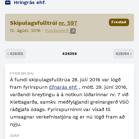
Hringrás ehf.
Skipulagsfulltrúi
nr. 597
Frestað
12. ágúst, 2016 ·
Fundargerð
‹ 429355
429356
429354 ›
FYRIRSPURN
Á fundi skipulagsfulltrúa 28. júlí 2016 var lögð
fram fyrirspurn
Efnarás ehf.
, mótt. 29. júní 2016,
varðandi breytingu á á notkun lóðarinnar nr. 7 við
Klettagarða, samkv. meðfylgjandi greinargerð VSÓ
ráðgjafa ódags. Fyrirspurninni var vísað til
umsagnar verkefnisstjóra og er nú lögð fram að
nýju.
SVAR