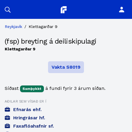
Planitor
Reykjavík
/
Klettagarðar 9
(fsp) breyting á deiliskipulagi
Klettagarðar 9
Vakta S8019
Síðast
á fundi fyrir 3 árum síðan.
Samþykkt
AÐILAR SEM VÍSAÐ ER Í
Efnarás ehf.
Hringrásar hf.
Faxaflóahafnir sf.